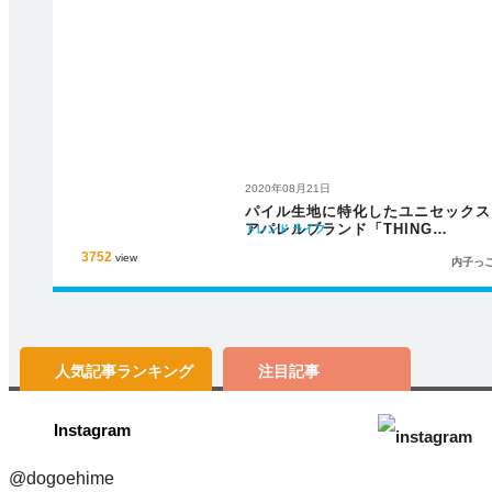
2020年08月21日
パイル生地に特化したユニセックス
アパレルブランド「THING
トレンド
ライフ
FABRICS」
3752
view
内子っ
人気記事
ランキング
注目記事
Instagram
@dogoehime