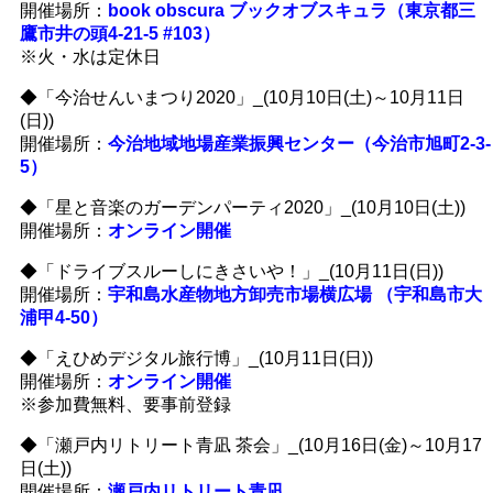
開催場所：
book obscura ブックオブスキュラ（東京都三
鷹市井の頭4-21-5 #103）
※火・水は定休日
◆「今治せんいまつり2020」_(10月10日(土)～10月11日
(日))
開催場所：
今治地域地場産業振興センター（今治市旭町2-3-
5）
◆「星と音楽のガーデンパーティ2020」_(10月10日(土))
開催場所：
オンライン開催
◆「ドライブスルーしにきさいや！」_(10月11日(日))
開催場所：
宇和島水産物地方卸売市場横広場 （宇和島市大
浦甲4-50）
◆「えひめデジタル旅行博」_(10月11日(日))
開催場所：
オンライン開催
※参加費無料、要事前登録
◆「瀬戸内リトリート青凪 茶会」_(10月16日(金)～10月17
日(土))
開催場所：
瀬戸内リトリート青凪