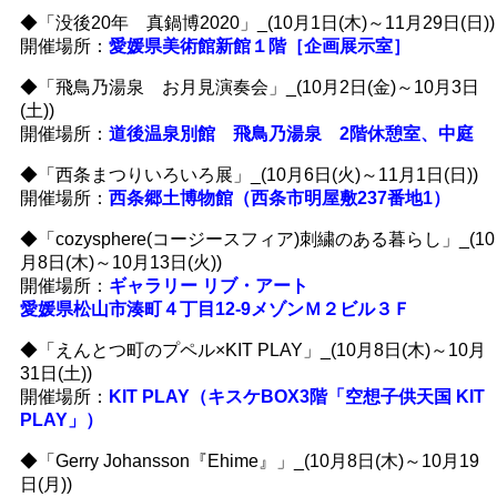
◆「没後20年 真鍋博2020」_(10月1日(木)～11月29日(日))
開催場所：
愛媛県美術館新館１階［企画展示室］
◆「飛鳥乃湯泉 お月見演奏会」_(10月2日(金)～10月3日
(土))
開催場所：
道後温泉別館 飛鳥乃湯泉 2階休憩室、中庭
◆「西条まつりいろいろ展」_(10月6日(火)～11月1日(日))
開催場所：
西条郷土博物館（西条市明屋敷237番地1）
◆「cozysphere(コージースフィア)刺繍のある暮らし」_(10
月8日(木)～10月13日(火))
開催場所：
ギャラリー リブ・アート
愛媛県松山市湊町４丁目12-9メゾンＭ２ビル３Ｆ
◆「えんとつ町のプペル×KIT PLAY」_(10月8日(木)～10月
31日(土))
開催場所：
KIT PLAY（キスケBOX3階「空想子供天国 KIT
PLAY」）
◆「Gerry Johansson『Ehime』」_(10月8日(木)～10月19
日(月))