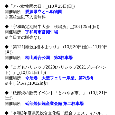
◆「とべ動物園の日」_(10月25日(日))
開催場所：
愛媛県立とべ動物園
※高校生以下入園無料
◆「宇和島定期闘牛大会 秋場所」_(10月25日(日))
開催場所：
宇和島市営闘牛場
※当日券の販売なし
◆「第121回松山植木まつり」_(10月30日(金)～11月9日
(月))
開催場所：
松山総合公園 第3駐車場
◆「こどもバリシップ2020(バリシップ2021プレイベン
ト）」_(10月31日(土))
開催場所：
今治港 大型フェリー岸壁、第2桟橋
※申し込みは10/12締切
◆「砥部焼の販売イベント「とべやき市」」_(10月31日
(土))
開催場所：
砥部焼伝統産業会館 第二駐車場
◆「令和2年度県民総合文化祭「総合フェスティバル」」