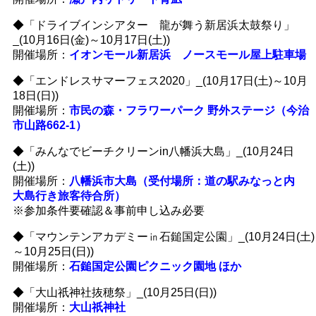
◆「ドライブインシアター 龍が舞う新居浜太鼓祭り」
_(10月16日(金)～10月17日(土))
開催場所：
イオンモール新居浜 ノースモール屋上駐車場
◆「エンドレスサマーフェス2020」_(10月17日(土)～10月
18日(日))
開催場所：
市民の森・フラワーパーク 野外ステージ（今治
市山路662-1）
◆「みんなでビーチクリーンin八幡浜大島」_(10月24日
(土))
開催場所：
八幡浜市大島（受付場所：道の駅みなっと内
大島行き旅客待合所）
※参加条件要確認＆事前申し込み必要
◆「マウンテンアカデミー㏌石鎚国定公園」_(10月24日(土)
～10月25日(日))
開催場所：
石鎚国定公園ピクニック園地 ほか
◆「大山祇神社抜穂祭」_(10月25日(日))
開催場所：
大山祇神社