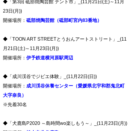
◆「第3回 砥部焼陶芸館 テント市」_(11月21日(土)～11月
23日(月))
開催場所：
砥部焼陶芸館（砥部町宮内83番地）
◆「TOON ART STREETとうおんアートストリート」_(11
月21日(土)～11月23日(月))
開催場所：
伊予鉄道横河原駅周辺
◆「成川渓谷でジビエ体験」_(11月22日(日))
開催場所：
成川渓谷休養センター（愛媛県北宇和郡鬼北町
大字奈良）
※先着30名
◆「犬鹿島P2020 ～島時間wo楽しもう～」_(11月23日(月))