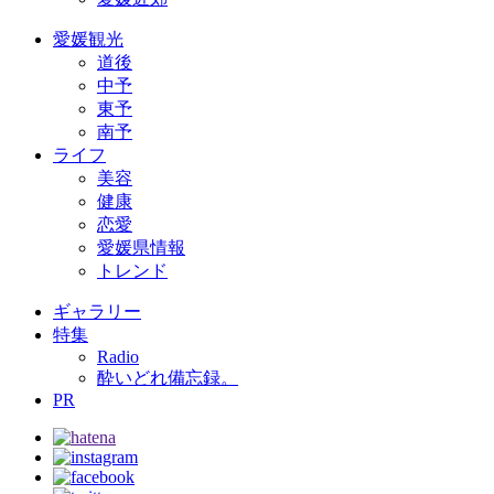
愛媛観光
道後
中予
東予
南予
ライフ
美容
健康
恋愛
愛媛県情報
トレンド
ギャラリー
特集
Radio
酔いどれ備忘録。
PR