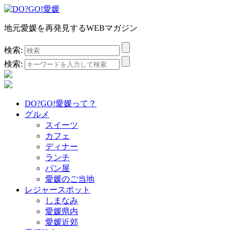
地元愛媛を再発見するWEBマガジン
検索:
検索:
DO?GO!愛媛って？
グルメ
スイーツ
カフェ
ディナー
ランチ
パン屋
愛媛のご当地
レジャースポット
しまなみ
愛媛県内
愛媛近郊