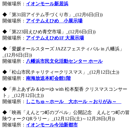
開催場所：
イオンモール新居浜
◆「第31回アイテム手づくり市」_(12月6日(日))
開催場所：
アイテムえひめ 小展示場
◆「第223回えひめ青空市場」_(12月6日(日))
開催場所：
アイテムえひめ1F 大展示場
◆「愛媛オールスターズ JAZZフェスティバル in 八幡浜」
_(12月6日(日))
開催場所：
八幡浜市民文化活動センター ホール
◆「松山市民チャリティークリスマス」_(12月12日(土))
開催場所：
南海放送本町会館1階
◆「井上あずみ＆ゆーゆ with 松本梨香 クリスマスコンサー
ト」_(12月12日(土))
開催場所：
しこちゅ～ホール 大ホール ～おりがみ～
◆「映画「えんとつ町のプペル」公開記念 えんとつ町の冒
険ウォークQRラリー」_(12月12日(土)～12月28日(月))
開催場所：
イオンモール今治新都市