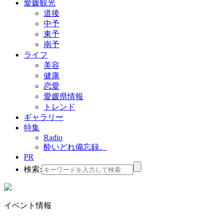
愛媛観光
道後
中予
東予
南予
ライフ
美容
健康
恋愛
愛媛県情報
トレンド
ギャラリー
特集
Radio
酔いどれ備忘録。
PR
検索:
イベント情報