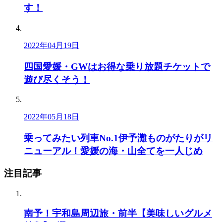
す！
2022年04月19日
四国愛媛・GWはお得な乗り放題チケットで
遊び尽くそう！
2022年05月18日
乗ってみたい列車No.1伊予灘ものがたりがリ
ニューアル！愛媛の海・山全てを一人じめ
注目記事
南予！宇和島周辺旅・前半【美味しいグルメ