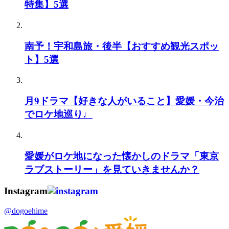
特集】5選
南予！宇和島旅・後半【おすすめ観光スポッ
ト】5選
月9ドラマ【好きな人がいること】愛媛・今治
でロケ地巡り♩
愛媛がロケ地になった懐かしのドラマ「東京
ラブストーリー」を見ていきませんか？
Instagram
@dogoehime