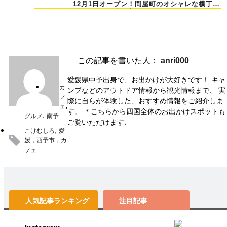
12月1日オープン！問屋町のオシャレな横丁
「BALZ」の歩き方♪
この記事を書いた人：
anri000
愛媛県中予出身で、お出かけが大好きです！ キャ
カ
ンプなどのアウトドア情報から観光情報まで、 実
フ
際に自らが体験した、おすすめ情報をご紹介しま
,
ェ
す。 ＊
こちらから
四国全体のお出かけスポットも
,
グルメ
南予
ご覧いただけます♩
,
こけむしろ
愛
媛，西予市，カ
フェ
人気記事
ランキング
注目記事