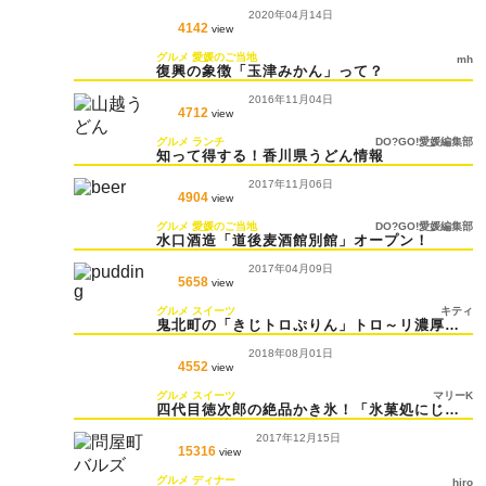
2020年04月14日
4142
view
グルメ
愛媛のご当地
mh
復興の象徴「玉津みかん」って？
2016年11月04日
4712
view
グルメ
ランチ
DO?GO!愛媛編集部
知って得する！香川県うどん情報
2017年11月06日
4904
view
グルメ
愛媛のご当地
DO?GO!愛媛編集部
水口酒造「道後麦酒館別館」オープン！
2017年04月09日
5658
view
グルメ
スイーツ
キティ
鬼北町の「きじトロぷりん」トロ～リ濃厚♡
でおいしい！
2018年08月01日
4552
view
グルメ
スイーツ
マリーK
四代目徳次郎の絶品かき氷！「氷菓処にじい
ろ」が三越にやってくる！
2017年12月15日
15316
view
グルメ
ディナー
hiro