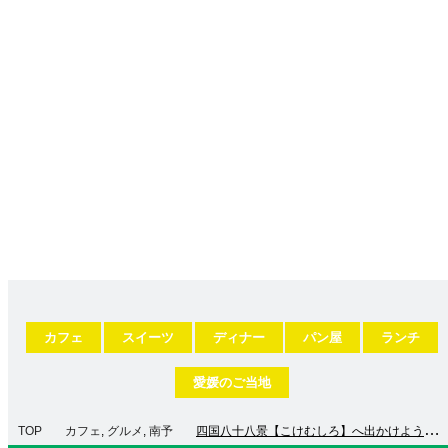
カフェ
スイーツ
ディナー
パン屋
ランチ
愛媛のご当地
TOP
カフェ
,
グルメ
,
南予
四国八十八景【こけむしろ】へ出かけよう！