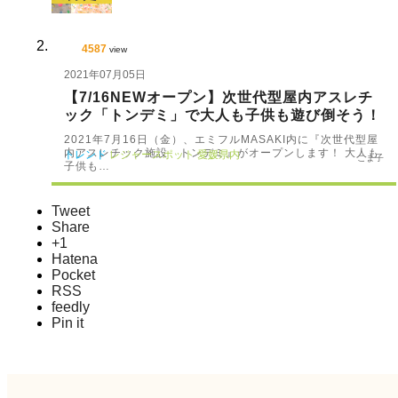
4587
view
2021年07月05日
【7/16NEWオープン】次世代型屋内アスレチ
ック「トンデミ」で大人も子供も遊び倒そう！
2021年7月16日（金）、エミフルMASAKI内に『次世代型屋
内アスレチック施設 トンデミ』がオープンします！ 大人も
トレンド
レジャースポット
愛媛県内
こま子
子供も…
Tweet
Share
+1
Hatena
Pocket
RSS
feedly
Pin it