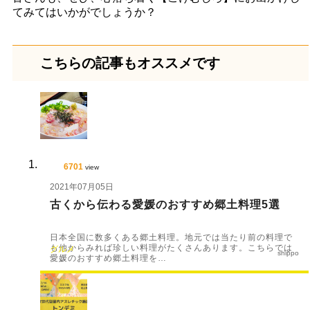
てみてはいかがでしょうか？
こちらの記事もオススメです
6701
view
2021年07月05日
古くから伝わる愛媛のおすすめ郷土料理5選
日本全国に数多くある郷土料理。地元では当たり前の料理で
も他からみれば珍しい料理がたくさんあります。こちらでは
グルメ
shippo
愛媛のおすすめ郷土料理を…