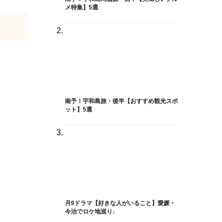
メ特集】5選
南予！宇和島旅・後半【おすすめ観光スポ
ット】5選
月9ドラマ【好きな人がいること】愛媛・
今治でロケ地巡り♩