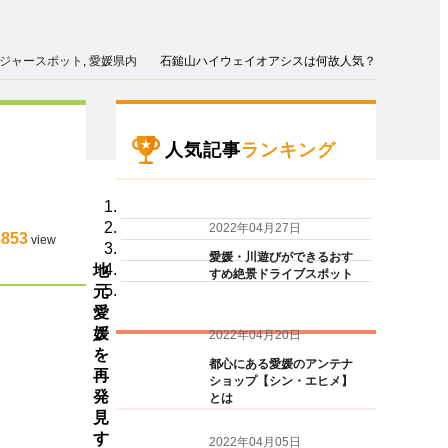
ジャースポット
,
愛媛県内
石鎚山ハイウェイオアシスは何故人気？
人気記事
ランキング
2022年04月27日
8853
view
愛媛・川遊びができるおす
地
すめ絶景ドライブスポット
元
愛
媛
2022年04月20日
を
都心にある愛媛のアンテナ
再
ショップ【シン・エヒメ】
発
とは
見
す
2022年04月05日