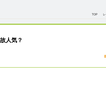
TOP
レ
故人気？