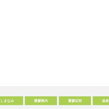
しまなみ
愛媛県内
愛媛近郊
温泉