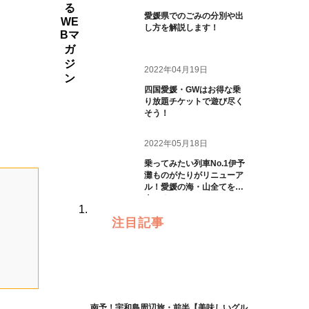
る
愛媛県でのごみの分別や出
WE
し方を解説します！
Bマ
ガ
ジ
2022年04月19日
ン
四国愛媛・GWはお得な乗
り放題チケットで遊び尽く
そう！
2022年05月18日
乗ってみたい列車No.1伊予
灘ものがたりがリニューア
ル！愛媛の海・山全てを一
人じめ
注目記事
南予！宇和島周辺旅・前半【美味しいグル