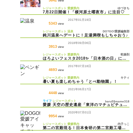
5642
view
レジャースポット
愛媛県内
ゆづきち
7月22日開催！「横河原土曜夜市」に注目♡
2017年01月19日
5343
view
レジャースポット
温泉
DO?GO!愛媛編集部
鈍川温泉へデートに！足湯満喫もしちゃおう♪
2018年09月06日
3913
view
レジャースポット
愛媛県内
乾燥剤
ほろよいフェスタ2018✨「日本酒の日」に愛
媛の地酒でカンパイ！
2017年07月18日
4693
view
レジャースポット
愛媛県内
キティ
暑い夏も楽しめちゃう「とべ動物園」！
2021年06月17日
4448
view
ライフ
レジャースポット
haru59mame318
愛媛 天空の歴史遺産「東洋のマチュピチュ」
マイントピア別子
2020年07月01日
9954
view
レジャースポット
愛媛県内
内子っこ
第二の宮殿現る！日本食研の第二宮殿工場が
凄すぎた