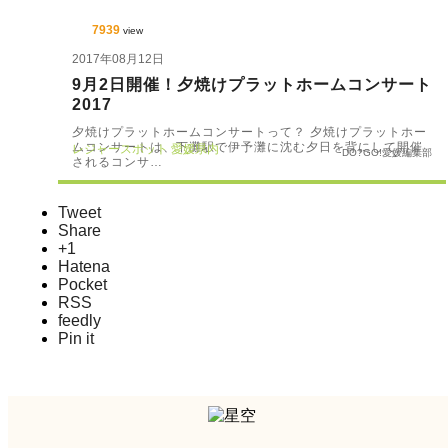
7939
view
2017年08月12日
9月2日開催！夕焼けプラットホームコンサート
2017
夕焼けプラットホームコンサートって？ 夕焼けプラットホー
ムコンサートは、下灘駅で伊予灘に沈む夕日を背にして開催
レジャースポット
愛媛県内
DO?GO!愛媛編集部
されるコンサ…
Tweet
Share
+1
Hatena
Pocket
RSS
feedly
Pin it