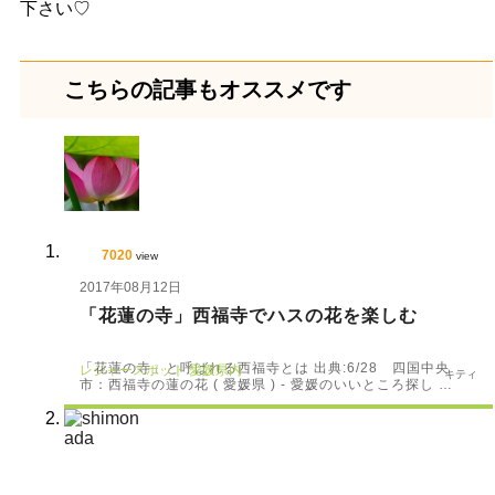
下さい♡
こちらの記事もオススメです
7020
view
2017年08月12日
「花蓮の寺」西福寺でハスの花を楽しむ
「花蓮の寺」と呼ばれる西福寺とは 出典:6/28 四国中央
レジャースポット
愛媛県内
キティ
市：西福寺の蓮の花 ( 愛媛県 ) - 愛媛のいいところ探し …