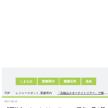
しまなみ
愛媛県内
愛媛近郊
温泉
TOP
レジャースポット
,
愛媛県内
「石鎚山スターナイトツアー」で満点
の星を眺めよう！
2017.08.12