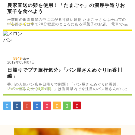
農家直送の卵を使用！「たまごゃ」の濃厚手造りお
菓子を食べよう
松前町の田園風景の中に広がる可愛い建物 たまごゃさんは松山市の
グルメ
スイーツ
中心部からは車で20分程度のところにある洋菓子のお店。 電車で…
hiro
5849
view
2019年05月07日
日帰りでプチ旅行気分♪「パン屋さんめぐりin香川
編」
香川の人気パン店を日帰りで制覇！「パン屋さんめぐりin香川」
レジャースポット
愛媛近郊
「パン屋さんめぐりin香川」は香川県内で今注目のパン屋さん「…
内子っこ