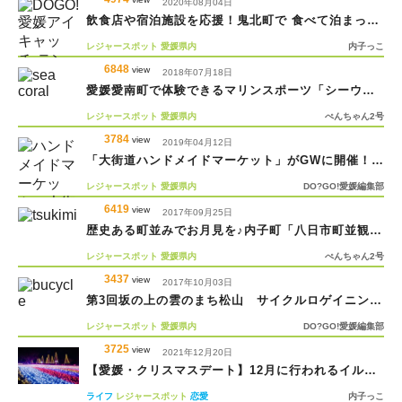
2020年08月04日
飲食店や宿泊施設を応援！鬼北町で 食べて泊まって
楽しめるキャンペーン開催中
レジャースポット
愛媛県内
内子っこ
6848
view
2018年07月18日
愛媛愛南町で体験できるマリンスポーツ「シーウォ
ーカー」って？
レジャースポット
愛媛県内
ぺんちゃん2号
3784
view
2019年04月12日
「大街道ハンドメイドマーケット」がGWに開催！注
目作家さんを事前チェック♪
レジャースポット
愛媛県内
DO?GO!愛媛編集部
6419
view
2017年09月25日
歴史ある町並みでお月見を♪内子町「八日市町並観月
会」
レジャースポット
愛媛県内
ぺんちゃん2号
3437
view
2017年10月03日
第3回坂の上の雲のまち松山 サイクルロゲイニング
大会in中島
レジャースポット
愛媛県内
DO?GO!愛媛編集部
3725
view
2021年12月20日
【愛媛・クリスマスデート】12月に行われるイルミ
ネーションの施設をご紹介！
ライフ
レジャースポット
恋愛
内子っこ