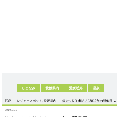
しまなみ
愛媛県内
愛媛近郊
温泉
TOP
レジャースポット
,
愛媛県内
椿まつり(お椿さん)2019年の開催日
は？
2019.01.9