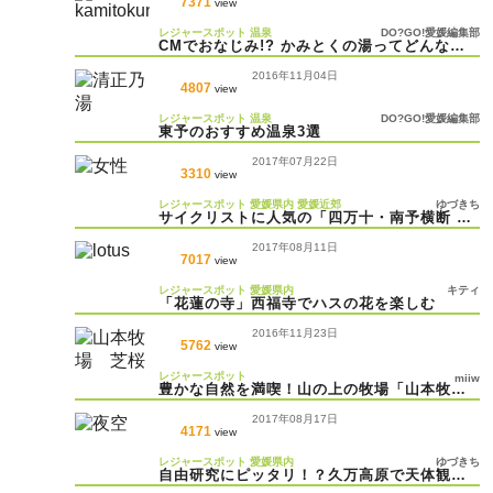
7371
view
レジャースポット
温泉
DO?GO!愛媛編集部
CMでおなじみ!? かみとくの湯ってどんなと
ころ？
2016年11月04日
4807
view
レジャースポット
温泉
DO?GO!愛媛編集部
東予のおすすめ温泉3選
2017年07月22日
3310
view
レジャースポット
愛媛県内
愛媛近郊
ゆづきち
サイクリストに人気の「四万十・南予横断 2
リバービューライド 2017」
2017年08月11日
7017
view
レジャースポット
愛媛県内
キティ
「花蓮の寺」西福寺でハスの花を楽しむ
2016年11月23日
5762
view
レジャースポット
miiw
豊かな自然を満喫！山の上の牧場「山本牧
場」
2017年08月17日
4171
view
レジャースポット
愛媛県内
ゆづきち
自由研究にピッタリ！？久万高原で天体観測
を楽しもう