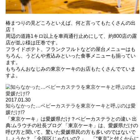
椿まつりの見どころといえば、何と言ってもたくさんの出
店！
周辺の道路1キロ以上を車両通行止めにして、約800店の露
店が並ぶ様は圧巻です。
フライドポテト、フランクフルトなどの屋台メニューはも
ちろん、うどんや煮込みといった食事メニューも揃ってい
ます。
もちろんおなじみの東京ケーキのお店もたくさんでていま
すよ。
2017.01.30
知らなかった…ベビーカステラを東京ケーキと呼ぶのは愛
媛だけ!?
「東京ケーキ」は愛媛県だけ？ベビーカステラとの違い 出
典:ムラウチの社長ブログ 「東京ケーキ」は、愛媛県だけの
呼び方と聞いて、驚いた愛媛県民の方も多いのではないで
しょうか？ 「全国区じゃないの? 」、「“東京”と付くからに