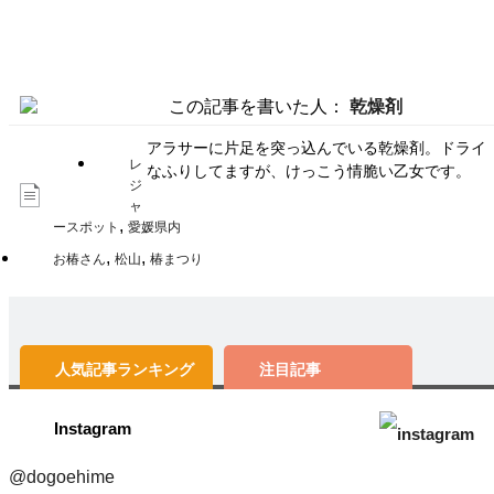
この記事を書いた人：
乾燥剤
アラサーに片足を突っ込んでいる乾燥剤。ドライ
レ
なふりしてますが、けっこう情脆い乙女です。
ジ
ャ
,
ースポット
愛媛県内
,
,
お椿さん
松山
椿まつり
人気記事
ランキング
注目記事
Instagram
@dogoehime