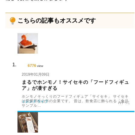
こちらの記事もオススメです
6776
view
2019年01月09日
まるでホンモノ！サイセキの「フードフィギュ
ア」が凄すぎる
ホンモノそっくりのフードフィギュア「サイセキ」 サイセキ
は愛媛県松山市の企業です。 昔は、飲食店に飾られる「食品
トレンド
ライフ
内子っこ
サンプル…