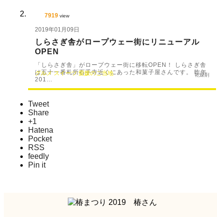
7919
view
2019年01月09日
しらさぎ舎がロープウェー街にリニューアル
OPEN
「しらさぎ舎」がロープウェー街に移転OPEN！ しらさぎ舎
は五十一番札所石手寺近くにあった和菓子屋さんです。 昨年
グルメ
スイーツ
愛媛のご当地
乾燥剤
201…
Tweet
Share
+1
Hatena
Pocket
RSS
feedly
Pin it