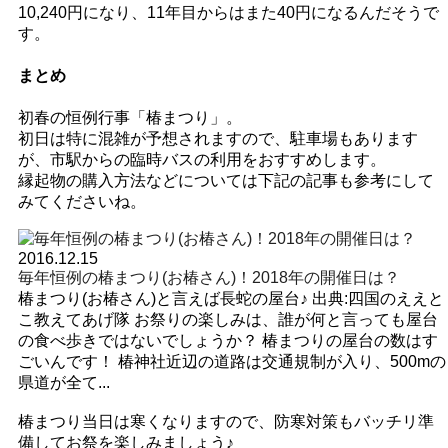
10,240円になり、11年目からはまた40円になるんだそうで
す。
まとめ
初春の恒例行事「椿まつり」。
初日は特に混雑が予想されますので、駐車場もあります
が、市駅からの臨時バスの利用をおすすめします。
縁起物の購入方法などについては下記の記事も参考にして
みてくださいね。
2016.12.15
毎年恒例の椿まつり(お椿さん)！2018年の開催日は？
椿まつり(お椿さん)と言えば長蛇の屋台♪ 出典:四国のええと
こ教えてあげ隊 お祭りの楽しみは、誰が何と言っても屋台
の食べ歩きではないでしょうか？ 椿まつりの屋台の数はす
ごいんです！ 椿神社近辺の道路は交通規制が入り、500mの
県道が全て...
椿まつり当日は寒くなりますので、防寒対策もバッチリ準
備してお祭を楽しみましょう♪