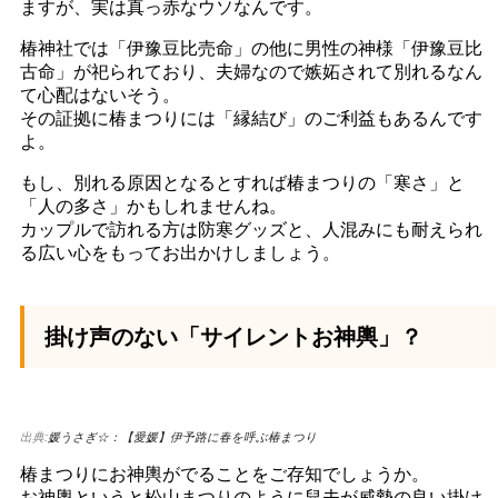
ますが、実は真っ赤なウソなんです。
椿神社では「伊豫豆比売命」の他に男性の神様「伊豫豆比
古命」が祀られており、夫婦なので嫉妬されて別れるなん
て心配はないそう。
その証拠に椿まつりには「縁結び」のご利益もあるんです
よ。
もし、別れる原因となるとすれば椿まつりの「寒さ」と
「人の多さ」かもしれませんね。
カップルで訪れる方は防寒グッズと、人混みにも耐えられ
る広い心をもってお出かけしましょう。
掛け声のない「サイレントお神輿」？
出典:
媛うさぎ☆：【愛媛】伊予路に春を呼ぶ椿まつり
椿まつりにお神輿がでることをご存知でしょうか。
お神輿というと松山まつりのように舁夫が威勢の良い掛け