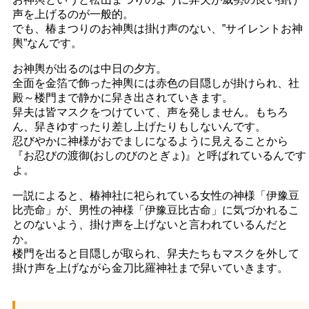
声を上げるのが一般的。
でも、椿まつりのお神輿は掛け声のない、”サイレントお神
輿”なんです。
お神輿が出るのは中日の夕方。
全面を金箔で飾った神輿には赤色の目隠しが掛けられ、社
殿～楼門まで静かに舁き出されていきます。
舁夫は皆マスクをつけていて、声を発しません。もちろ
ん、舁きゆすったり差し上げたりもしないんです。
忍びやかに神様がおでましになるように見えることから
『お忍びの渡御(おしのびのとぎょ)』と呼ばれているんです
よ。
一説によると、椿神社に祀られている女性の神様「伊豫豆
比売命」が、男性の神様「伊豫豆比古命」に気づかれるこ
とのないよう、掛け声を上げないと言われているんだと
か。
楼門を出ると目隠しが取られ、舁夫たちもマスクを外して
掛け声を上げながら金刀比羅神社まで舁いていきます。