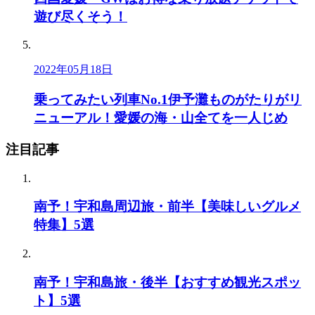
遊び尽くそう！
2022年05月18日
乗ってみたい列車No.1伊予灘ものがたりがリ
ニューアル！愛媛の海・山全てを一人じめ
注目記事
南予！宇和島周辺旅・前半【美味しいグルメ
特集】5選
南予！宇和島旅・後半【おすすめ観光スポッ
ト】5選