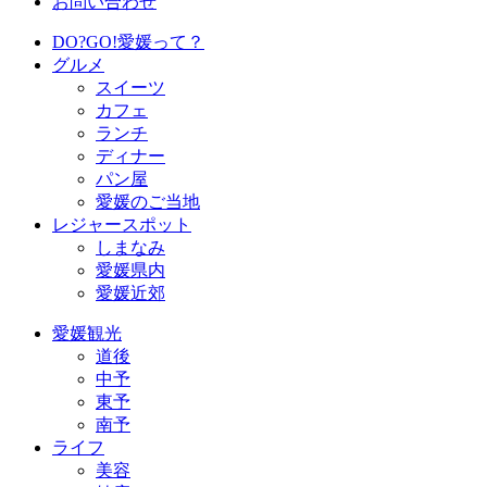
お問い合わせ
DO?GO!愛媛って？
グルメ
スイーツ
カフェ
ランチ
ディナー
パン屋
愛媛のご当地
レジャースポット
しまなみ
愛媛県内
愛媛近郊
愛媛観光
道後
中予
東予
南予
ライフ
美容