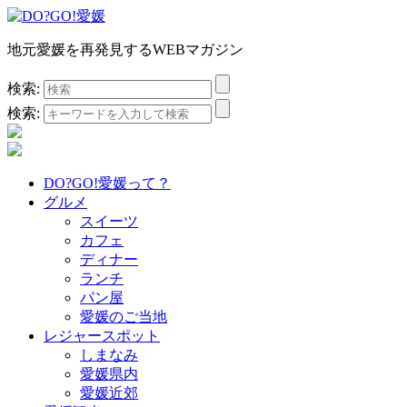
地元愛媛を再発見するWEBマガジン
検索:
検索:
DO?GO!愛媛って？
グルメ
スイーツ
カフェ
ディナー
ランチ
パン屋
愛媛のご当地
レジャースポット
しまなみ
愛媛県内
愛媛近郊