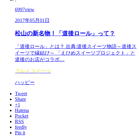
6997
view
2017年05月01日
松山の新名物！「道後ロール」って？
「道後ロール」とは？ 出典:道後スイーツ物語～道後ス
イーツで縁結び～ 「えひめスイーツプロジェクト」と
道後のお店がコラボ…
グルメ
スイーツ
ハッピー
Tweet
Share
+1
Hatena
Pocket
RSS
feedly
Pin it