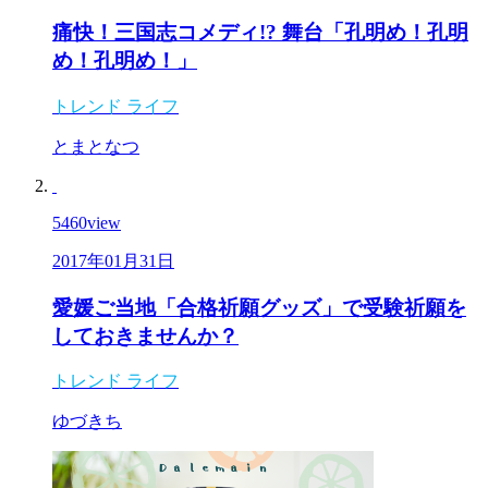
痛快！三国志コメディ!? 舞台「孔明め！孔明
め！孔明め！」
トレンド
ライフ
とまとなつ
5460
view
2017年01月31日
愛媛ご当地「合格祈願グッズ」で受験祈願を
しておきませんか？
トレンド
ライフ
ゆづきち