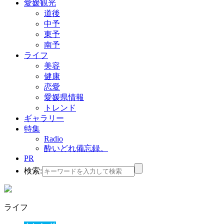
愛媛観光
道後
中予
東予
南予
ライフ
美容
健康
恋愛
愛媛県情報
トレンド
ギャラリー
特集
Radio
酔いどれ備忘録。
PR
検索:
ライフ