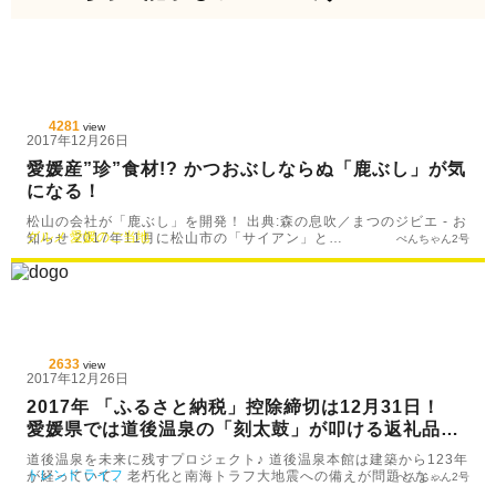
4281
view
2017年12月26日
愛媛産”珍”食材!? かつおぶしならぬ「鹿ぶし」が気
になる！
松山の会社が「鹿ぶし」を開発！ 出典:森の息吹／まつのジビエ - お
グルメ
愛媛のご当地
知らせ 2017年11月に松山市の「サイアン」と…
ぺんちゃん2号
2633
view
2017年12月26日
2017年 「ふるさと納税」控除締切は12月31日！
愛媛県では道後温泉の「刻太鼓」が叩ける返礼品
も！
道後温泉を未来に残すプロジェクト♪ 道後温泉本館は建築から123年
トレンド
ライフ
が経っていて、老朽化と南海トラフ大地震への備えが問題とな…
ぺんちゃん2号