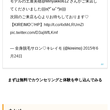
モデルの土屋美穂@Minyakko612 さんがご来店し
てくださいました(((o(*ﾟωﾟ*)o)))
次回のご来店も心よりお待ちしております♡
【KIREIMO♡HP】
http://t.co/4xMrLRUmZl
pic.twitter.com/D3ajWfLKmf
— 全身脱毛サロン♡キレイモ (@kireimo)
2015年6
月24日
まずは無料でカウンセリングと体験を申し込んでみる