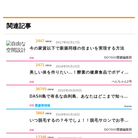
関連記事
2447
view
2017年02月17日
今の家賃以下で新築同様の住まいを実現する方法
DO?GO!愛媛編集部
PR
2471
view
2018年05月15日
美しい体を作りたい…！酵素の健康食品でボディメ
イクしよう?
ぺんちゃん2号
PR
36705
view
2022年03月05日
DASH島で有名な由利島、あなたはどこまで知って
る？
PR
愛媛県情報
kane
3864
view
2018年01月16日
いつ脱毛するの？今でしょ！！脱毛サロンでお手軽
＆無理なくサラサラ素肌を手に入れよう☆
DO?GO!愛媛編集部
PR
12346
view