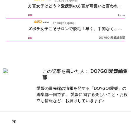
2022年03月04日
方言女子はどう？愛媛県の方言が可愛いと言われる
ワケとは
PR
kane
4452
view
2018年02月09日
ズボラ女子こそサロンで脱毛！早く、手間なく、サ
ラサラ素肌になりたい！
DO?GO!愛媛編集部
PR
この記事を書いた人：
DO?GO!愛媛編集
部
愛媛の最先端の情報を発する「DO?GO!愛媛」の
編集部一同です。 愛媛に関する楽しいこと・お役
立ち情報など、お届けしていきます♪
PR