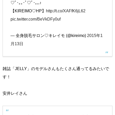
♡ﾟ･｡｡･ﾟ♡ﾟ･｡｡♪
【KIREIMO♡HP】
http://t.co/XAFfK6jL62
pic.twitter.com/BeVkDFy0uf
— 全身脱毛サロン♡キレイモ (@kireimo)
2015年1
月13日
雑誌「JELLY」のモデルさんもたくさん通ってるみたいで
す！
安井レイさん