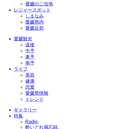
愛媛のご当地
レジャースポット
しまなみ
愛媛県内
愛媛近郊
愛媛観光
道後
中予
東予
南予
ライフ
美容
健康
恋愛
愛媛県情報
トレンド
ギャラリー
特集
Radio
酔いどれ備忘録。