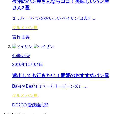
今治のパン屋さんならココ！美味しいパン屋
さん3選
１．ハードパンのおいしい ペイザン 出典:P…
グルメ
パン屋
宮竹 由美
4588
view
2016年11月04日
遠出しても行きたい！愛媛のおすすめパン屋
Bakery Beans（ベーカリービーンズ） …
グルメ
パン屋
DO?GO!愛媛編集部