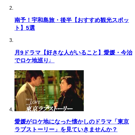
南予！宇和島旅・後半【おすすめ観光スポッ
ト】5選
月9ドラマ【好きな人がいること】愛媛・今治
でロケ地巡り♩
愛媛がロケ地になった懐かしのドラマ「東京
ラブストーリー」を見ていきませんか？