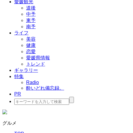
愛媛観光
道後
中予
東予
南予
ライフ
美容
健康
恋愛
愛媛県情報
トレンド
ギャラリー
特集
Radio
酔いどれ備忘録。
PR
検
索:
グルメ