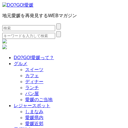
地元愛媛を再発見するWEBマガジン
検
索:
検
索:
DO?GO!愛媛って？
グルメ
スイーツ
カフェ
ディナー
ランチ
パン屋
愛媛のご当地
レジャースポット
しまなみ
愛媛県内
愛媛近郊