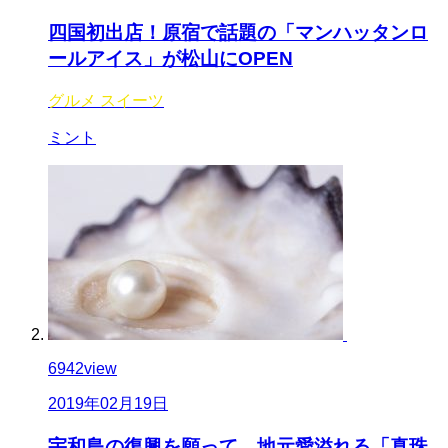
四国初出店！原宿で話題の「マンハッタンロ
ールアイス」が松山にOPEN
グルメ
スイーツ
ミント
6942
view
2019年02月19日
宇和島の復興を願って、地元愛溢れる「真珠