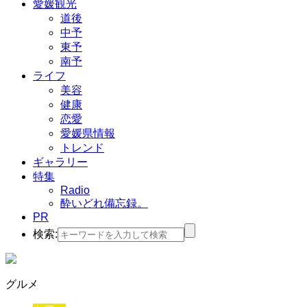
愛媛観光
道後
中予
東予
南予
ライフ
美容
健康
恋愛
愛媛県情報
トレンド
ギャラリー
特集
Radio
酔いどれ備忘録。
PR
検索:
グルメ