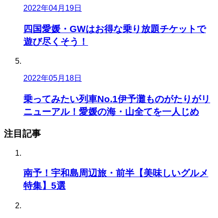
2022年04月19日
四国愛媛・GWはお得な乗り放題チケットで
遊び尽くそう！
2022年05月18日
乗ってみたい列車No.1伊予灘ものがたりがリ
ニューアル！愛媛の海・山全てを一人じめ
注目記事
南予！宇和島周辺旅・前半【美味しいグルメ
特集】5選