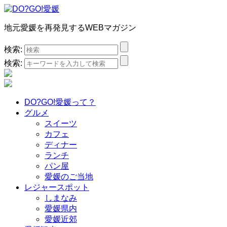
地元愛媛を再発見するWEBマガジン
検索:
検索:
DO?GO!愛媛って？
グルメ
スイーツ
カフェ
ディナー
ランチ
パン屋
愛媛のご当地
レジャースポット
しまなみ
愛媛県内
愛媛近郊