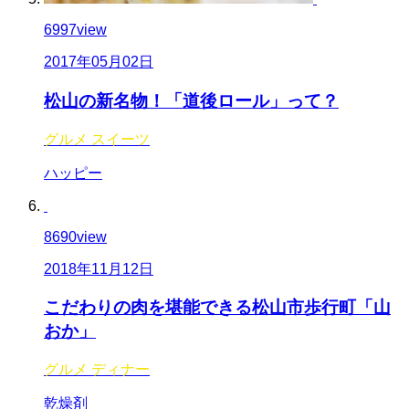
6997
view
2017年05月02日
松山の新名物！「道後ロール」って？
グルメ
スイーツ
ハッピー
8690
view
2018年11月12日
こだわりの肉を堪能できる松山市歩行町「山
おか」
グルメ
ディナー
乾燥剤