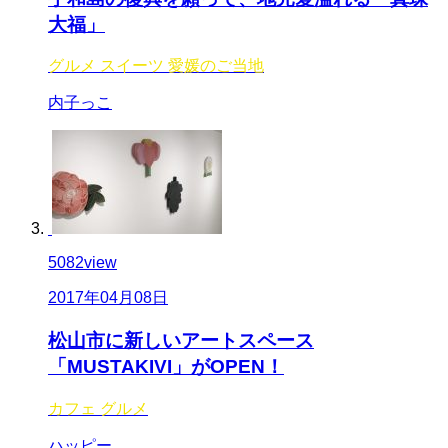
大福」
グルメ
スイーツ
愛媛のご当地
内子っこ
5082
view
2017年04月08日
松山市に新しいアートスペース
「MUSTAKIVI」がOPEN！
カフェ
グルメ
ハッピー