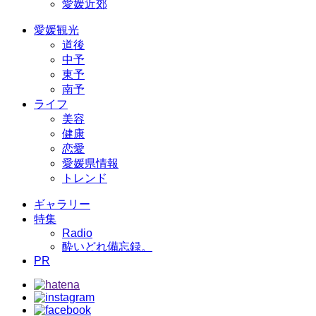
愛媛近郊
愛媛観光
道後
中予
東予
南予
ライフ
美容
健康
恋愛
愛媛県情報
トレンド
ギャラリー
特集
Radio
酔いどれ備忘録。
PR