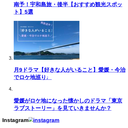
南予！宇和島旅・後半【おすすめ観光スポッ
ト】5選
月9ドラマ【好きな人がいること】愛媛・今治
でロケ地巡り♩
愛媛がロケ地になった懐かしのドラマ「東京
ラブストーリー」を見ていきませんか？
Instagram