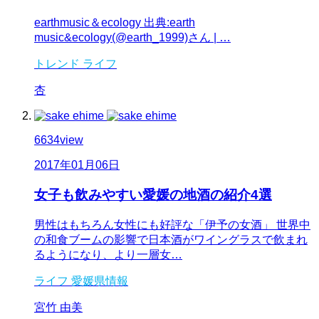
earthmusic＆ecology 出典:earth
music&ecology(@earth_1999)さん | …
トレンド
ライフ
杏
6634
view
2017年01月06日
女子も飲みやすい愛媛の地酒の紹介4選
男性はもちろん女性にも好評な「伊予の女酒」 世界中
の和食ブームの影響で日本酒がワイングラスで飲まれ
るようになり、より一層女…
ライフ
愛媛県情報
宮竹 由美