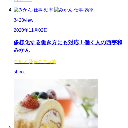
3428
view
2020年11月02日
多様化する働き方にも対応！働く人の西宇和
みかん
グルメ
愛媛のご当地
shiro.