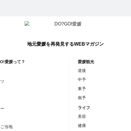
地元愛媛を再発見するWEBマガジン
GO!愛媛って？
愛媛観光
道後
メ
中予
ーツ
東予
ェ
南予
チ
ライフ
ナー
美容
屋
健康
のご当地