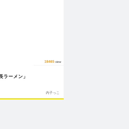
18465
view
長ラーメン」
内子っこ