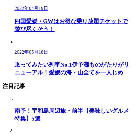
2022年04月19日
四国愛媛・GWはお得な乗り放題チケットで
遊び尽くそう！
2022年05月18日
乗ってみたい列車No.1伊予灘ものがたりがリ
ニューアル！愛媛の海・山全てを一人じめ
注目記事
南予！宇和島周辺旅・前半【美味しいグルメ
特集】5選