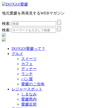
地元愛媛を再発見するWEBマガジン
検索:
検索:
DO?GO!愛媛って？
グルメ
スイーツ
カフェ
ディナー
ランチ
パン屋
愛媛のご当地
レジャースポット
しまなみ
愛媛県内
愛媛近郊