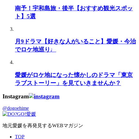
南予！宇和島旅・後半【おすすめ観光スポッ
ト】5選
月9ドラマ【好きな人がいること】愛媛・今治
でロケ地巡り♩
愛媛がロケ地になった懐かしのドラマ「東京
ラブストーリー」を見ていきませんか？
Instagram
@dogoehime
地元愛媛を再発見するWEBマガジン
TOP