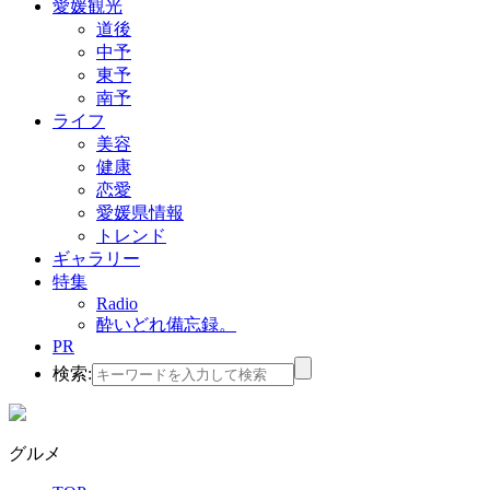
愛媛観光
道後
中予
東予
南予
ライフ
美容
健康
恋愛
愛媛県情報
トレンド
ギャラリー
特集
Radio
酔いどれ備忘録。
PR
検索:
グルメ