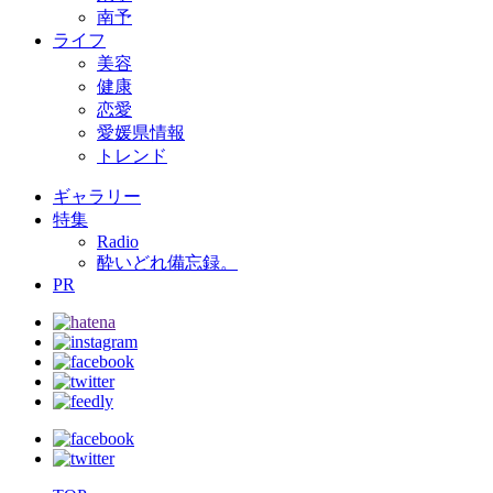
南予
ライフ
美容
健康
恋愛
愛媛県情報
トレンド
ギャラリー
特集
Radio
酔いどれ備忘録。
PR