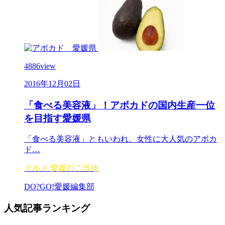
4886
view
2016年12月02日
「食べる美容液」！アボカドの国内生産一位
を目指す愛媛県
「食べる美容液」ともいわれ、女性に大人気のアボカ
ド…
グルメ
愛媛のご当地
DO?GO!愛媛編集部
人気記事
ランキング