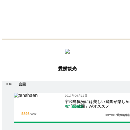
愛媛観光
TOP
庭園
2017年06月16日
宇和島観光には美しい庭園が楽しめ
る「天赦園」がオススメ
南予
愛媛観光
5898
view
DO?GO!愛媛編集