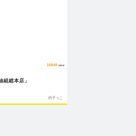
16848
view
油組総本店」
内子っこ