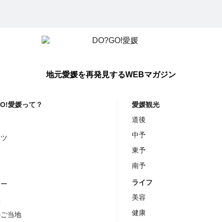
地元愛媛を再発見するWEBマガジン
GO!愛媛って？
愛媛観光
道後
メ
中予
ーツ
東予
ェ
南予
チ
ライフ
ナー
美容
屋
健康
のご当地