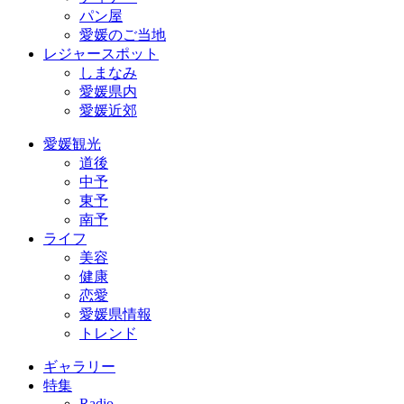
パン屋
愛媛のご当地
レジャースポット
しまなみ
愛媛県内
愛媛近郊
愛媛観光
道後
中予
東予
南予
ライフ
美容
健康
恋愛
愛媛県情報
トレンド
ギャラリー
特集
Radio