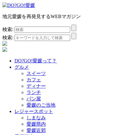
地元愛媛を再発見するWEBマガジン
検索:
検索:
DO?GO!愛媛って？
グルメ
スイーツ
カフェ
ディナー
ランチ
パン屋
愛媛のご当地
レジャースポット
しまなみ
愛媛県内
愛媛近郊