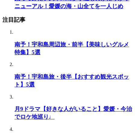
ニューアル！愛媛の海・山全てを一人じめ
注目記事
南予！宇和島周辺旅・前半【美味しいグルメ
特集】5選
南予！宇和島旅・後半【おすすめ観光スポッ
ト】5選
月9ドラマ【好きな人がいること】愛媛・今治
でロケ地巡り♩