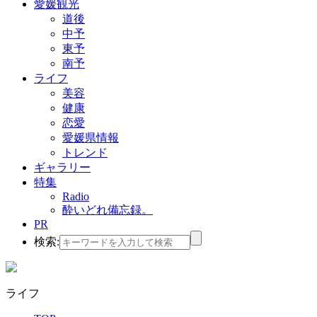
愛媛観光
道後
中予
東予
南予
ライフ
美容
健康
恋愛
愛媛県情報
トレンド
ギャラリー
特集
Radio
酔いどれ備忘録。
PR
検索:
ライフ