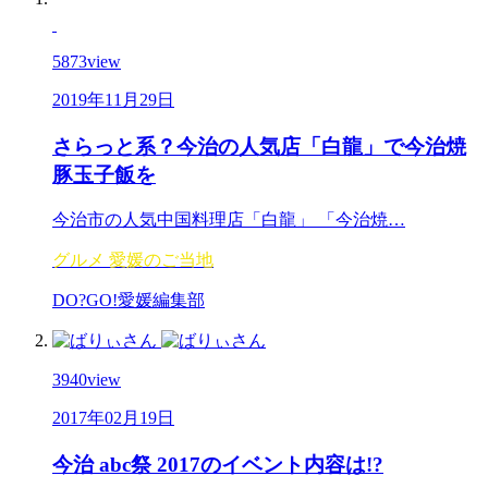
5873
view
2019年11月29日
さらっと系？今治の人気店「白龍」で今治焼
豚玉子飯を
今治市の人気中国料理店「白龍」 「今治焼…
グルメ
愛媛のご当地
DO?GO!愛媛編集部
3940
view
2017年02月19日
今治 abc祭 2017のイベント内容は!?