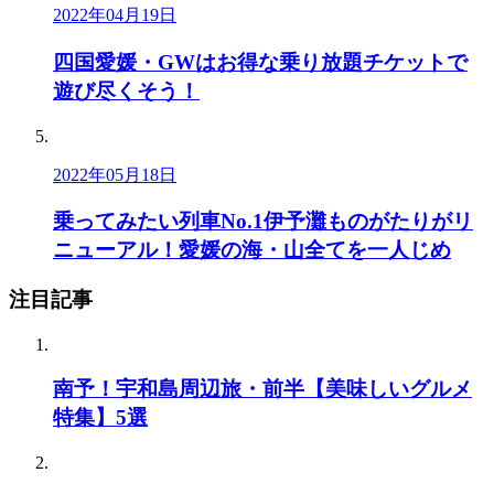
2022年04月19日
四国愛媛・GWはお得な乗り放題チケットで
遊び尽くそう！
2022年05月18日
乗ってみたい列車No.1伊予灘ものがたりがリ
ニューアル！愛媛の海・山全てを一人じめ
注目記事
南予！宇和島周辺旅・前半【美味しいグルメ
特集】5選