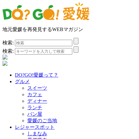
地元愛媛を再発見するWEBマガジン
検索:
検索:
DO?GO!愛媛って？
グルメ
スイーツ
カフェ
ディナー
ランチ
パン屋
愛媛のご当地
レジャースポット
しまなみ