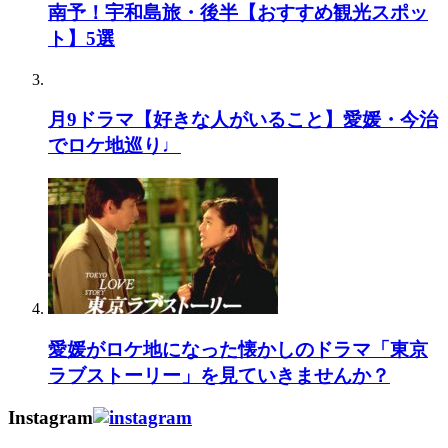
南予！宇和島旅・後半【おすすめ観光スポッ
ト】5選
月9ドラマ【好きな人がいること】愛媛・今治
でロケ地巡り♩
愛媛がロケ地になった懐かしのドラマ「東京
ラブストーリー」を見ていきませんか？
Instagram