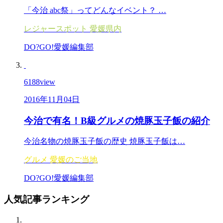
「今治 abc祭」ってどんなイベント？ …
レジャースポット
愛媛県内
DO?GO!愛媛編集部
6188
view
2016年11月04日
今治で有名！B級グルメの焼豚玉子飯の紹介
今治名物の焼豚玉子飯の歴史 焼豚玉子飯は…
グルメ
愛媛のご当地
DO?GO!愛媛編集部
人気記事
ランキング