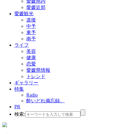
愛媛県内
愛媛近郊
愛媛観光
道後
中予
東予
南予
ライフ
美容
健康
恋愛
愛媛県情報
トレンド
ギャラリー
特集
Radio
酔いどれ備忘録。
PR
検索: