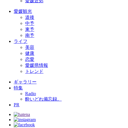
愛媛近郊
愛媛観光
道後
中予
東予
南予
ライフ
美容
健康
恋愛
愛媛県情報
トレンド
ギャラリー
特集
Radio
酔いどれ備忘録。
PR