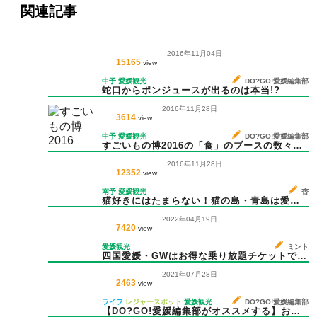
関連記事
2016年11月04日
15165
view
中予
愛媛観光
DO?GO!愛媛編集部
蛇口からポンジュースが出るのは本当!?
2016年11月28日
3614
view
中予
愛媛観光
DO?GO!愛媛編集部
すごいもの博2016の「食」のブースの数々に
圧倒された話
2016年11月28日
12352
view
南予
愛媛観光
杏
猫好きにはたまらない！猫の島・青島は愛媛
県に
2022年04月19日
7420
view
愛媛観光
ミント
四国愛媛・GWはお得な乗り放題チケットで遊
び尽くそう！
2021年07月28日
2463
view
ライフ
レジャースポット
愛媛観光
DO?GO!愛媛編集部
【DO?GO!愛媛編集部がオススメする】お子