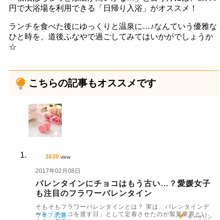
円で大浴場を利用できる「日帰り入浴」がオススメ！
ランチを食べた後にゆっくりと温泉に…♪なんていう優雅な
ひと時を、道後ふなやで過ごしてみてはいかがでしょうか
☆
こちらの記事もオススメです
3639
view
2017年02月08日
バレンタインにチョコはもう古い…？愛媛女子
も注目のフラワーバレンタイン
そもそもフラワーバレンタインとは？ 実は、バレンタインデ
ーを「チョコを渡す日」として定着させたのが製菓業界とい
ライフ
恋愛
キャサリン