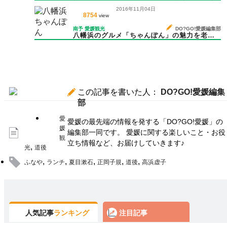
様と夏休みに遊びに行きたい場所特集＊随時
2016年11月04日
更新＊
8754
view
南予
愛媛観光
DO?GO!愛媛編集部
八幡浜のグルメ「ちゃんぽん」の魅力を老舗
で知ろう
この記事を書いた人：
DO?GO!愛媛編集
部
愛
愛媛の最先端の情報を発する「DO?GO!愛媛」の
媛
編集部一同です。 愛媛に関する楽しいこと・お役
観
立ち情報など、お届けしていきます♪
,
光
道後
,
,
,
,
,
ふなや
ランチ
夏目漱石
正岡子規
道後
高浜虚子
人気記事
ランキング
注目記事