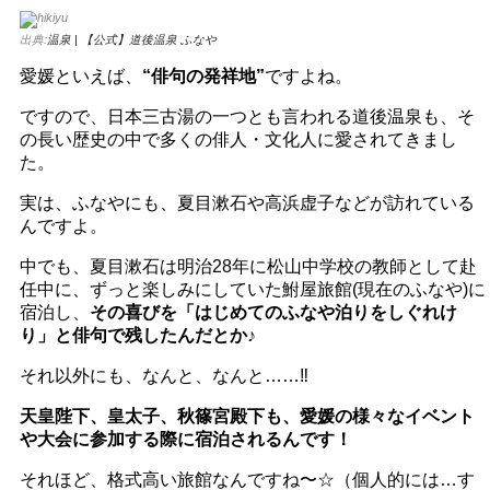
出典:
温泉 | 【公式】道後温泉 ふなや
愛媛といえば、
“俳句の発祥地”
ですよね。
ですので、日本三古湯の一つとも言われる道後温泉も、そ
の長い歴史の中で多くの俳人・文化人に愛されてきまし
た。
実は、ふなやにも、夏目漱石や高浜虚子などが訪れている
んですよ。
中でも、夏目漱石は明治28年に松山中学校の教師として赴
任中に、ずっと楽しみにしていた鮒屋旅館(現在のふなや)に
宿泊し、
その喜びを「はじめてのふなや泊りをしぐれけ
り」と俳句で残したんだとか♪
それ以外にも、なんと、なんと……‼️
天皇陛下、皇太子、秋篠宮殿下も、愛媛の様々なイベント
や大会に参加する際に宿泊されるんです！
それほど、格式高い旅館なんですね〜☆（個人的には…す