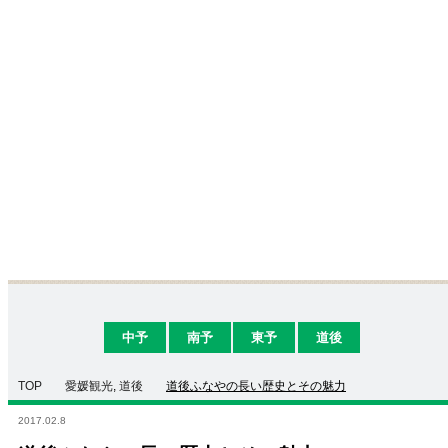
中予
南予
東予
道後
TOP
愛媛観光
,
道後
道後ふなやの長い歴史とその魅力
2017.02.8