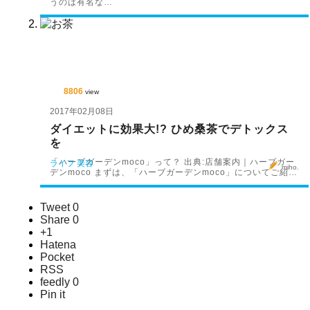
うのは有名な…
8806
view
2017年02月08日
ダイエットに効果大!? ひめ桑茶でデトックス
を
「ハーブガーデンmoco」って？ 出典:店舗案内｜ハーブガー
ライフ
美容
miho.
デンmoco まずは、「ハーブガーデンmoco」についてご紹…
Tweet
0
Share
0
+1
Hatena
Pocket
RSS
feedly
0
Pin it