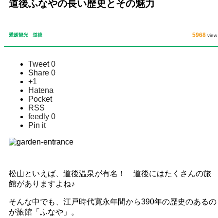
道後ふなやの長い歴史とその魅力
5968
愛媛観光
道後
view
Tweet
0
Share
0
+1
Hatena
Pocket
RSS
feedly
0
Pin it
松山といえば、道後温泉が有名！ 道後にはたくさんの旅
館がありますよね♪
そんな中でも、江戸時代寛永年間から390年の歴史のあるの
が旅館「ふなや」。