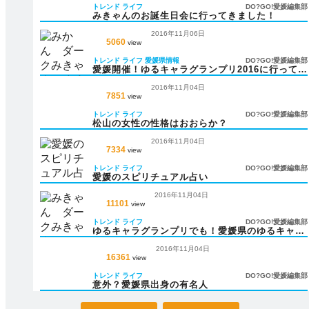
トレンド
ライフ
DO?GO!愛媛編集部
みきゃんのお誕生日会に行ってきました！
2016年11月06日
5060
view
トレンド
ライフ
愛媛県情報
DO?GO!愛媛編集部
愛媛開催！ゆるキャラグランプリ2016に行ってみ
た
2016年11月04日
7851
view
トレンド
ライフ
DO?GO!愛媛編集部
松山の女性の性格はおおらか？
2016年11月04日
7334
view
トレンド
ライフ
DO?GO!愛媛編集部
愛媛のスピリチュアル占い
2016年11月04日
11101
view
トレンド
ライフ
DO?GO!愛媛編集部
ゆるキャラグランプリでも！愛媛県のゆるキャラ
をサクッと紹介
2016年11月04日
16361
view
トレンド
ライフ
DO?GO!愛媛編集部
意外？愛媛県出身の有名人