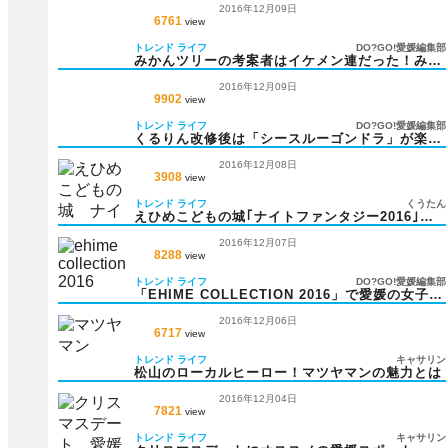
2016年12月09日
6761
view
トレンド
ライフ
DO?GO!愛媛編集部
みかんツリーの考案者はイケメン連だった！みか
ん王子も話題？
2016年12月09日
9902
view
トレンド
ライフ
DO?GO!愛媛編集部
くるりん改修後は「シースルーゴンドラ」が楽し
める！
2016年12月08日
3908
view
トレンド
ライフ
くうたん
えひめこどもの城｢ナイトファンタジー2016｣を
楽しむ！
2016年12月07日
8288
view
トレンド
ライフ
DO?GO!愛媛編集部
「EHIME COLLECTION 2016」で愛媛の女子大
生NO.1が決まる!?
2016年12月06日
6717
view
トレンド
ライフ
キャサリン
松山のローカルヒーロー！マツヤマンの魅力とは
2016年12月04日
7821
view
トレンド
ライフ
キャサリン