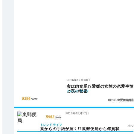
2016年12月18日
実は肉食系!?愛媛の女性の恋愛事情
と夜の秘密
トレンド
ライフ
8356
view
DO?GO!愛媛編集
2016年12月17日
5962
view
トレンド
ライフ
hiro
嵐からの手紙が届く!?嵐郵便局から年賀状