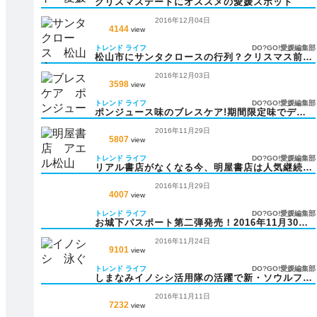
クリスマスデートにオススメの愛媛スポット
2016年12月04日
4144
view
トレンド
ライフ
DO?GO!愛媛編集部
松山市にサンタクロースの行列？クリスマス前に
大行進する理由は
2016年12月03日
3598
view
トレンド
ライフ
DO?GO!愛媛編集部
ポンジュース味のブレスケア!期間限定味でデー
トも盛り上がる?
2016年11月29日
5807
view
トレンド
ライフ
DO?GO!愛媛編集部
リアル書店がなくなる今、明屋書店は人気継続
中！その理由は？
2016年11月29日
4007
view
トレンド
ライフ
DO?GO!愛媛編集部
お城下パスポート第二弾発売！2016年11月30日
から
2016年11月24日
9101
view
トレンド
ライフ
DO?GO!愛媛編集部
しまなみイノシシ活用隊の活躍で新・ソウルフー
ド「あらくれポーク」爆誕！
2016年11月11日
7232
view