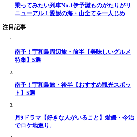
乗ってみたい列車No.1伊予灘ものがたりがリ
ニューアル！愛媛の海・山全てを一人じめ
注目記事
南予！宇和島周辺旅・前半【美味しいグルメ
特集】5選
南予！宇和島旅・後半【おすすめ観光スポッ
ト】5選
月9ドラマ【好きな人がいること】愛媛・今治
でロケ地巡り♩