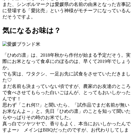
また、シンボルマークは愛媛県の名前の由来となった古事記
に登場する「愛比売」という神様がモチーフになっているん
だそうですよ。
気になるお味は？
「ひめの凛」は、2018年秋から作付が始まる予定だそう。実
際にお米となって食卓にのぼるのは、早くて2019年でしょう
か。
でも実は、ワタクシ、一足お先に試食をさせていただきまし
た♡
まだ名前も決まっていない頃ですが、農家のお友達のところ
で食べさせてもらった白いごはんが、とってもおいしかった
んです！
思わず「これ何!?」と聞いたら、「試作品でまだ名前が無い
お米なんよ～」と。先日「ひめの凛」のことを知って聞いた
らやっぱりその時のお米でした。
真っ白でツヤツヤで、香りもよく、本当においしかったんで
すよー♪ メインはBBQだったのですが、お代わりしてしま