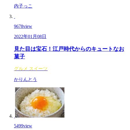
内子っこ
9678
view
2022年01月08日
見た目は宝石！江戸時代からのキュートなお
菓子
グルメ
スイーツ
かりんとう
5499
view