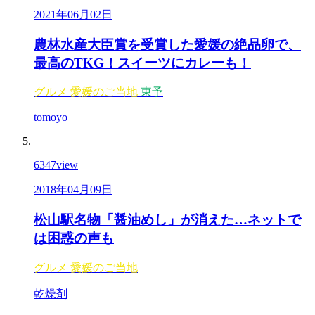
2021年06月02日
農林水産大臣賞を受賞した愛媛の絶品卵で、
最高のTKG！スイーツにカレーも！
グルメ
愛媛のご当地
東予
tomoyo
6347
view
2018年04月09日
松山駅名物「醤油めし」が消えた…ネットで
は困惑の声も
グルメ
愛媛のご当地
乾燥剤