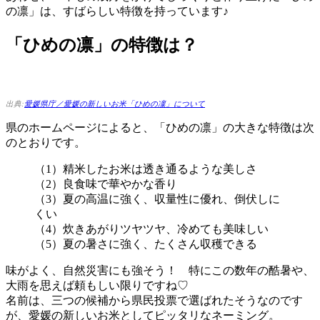
の凛」は、すばらしい特徴を持っています♪
「ひめの凛」の特徴は？
出典:
愛媛県庁／愛媛の新しいお米「ひめの凜」について
県のホームページによると、「ひめの凛」の大きな特徴は次
のとおりです。
（1）精米したお米は透き通るような美しさ
（2）良食味で華やかな香り
（3）夏の高温に強く、収量性に優れ、倒伏しに
くい
（4）炊きあがりツヤツヤ、冷めても美味しい
（5）夏の暑さに強く、たくさん収穫できる
味がよく、自然災害にも強そう！ 特にこの数年の酷暑や、
大雨を思えば頼もしい限りですね♡
名前は、三つの候補から県民投票で選ばれたそうなのです
が、愛媛の新しいお米としてピッタリなネーミング。