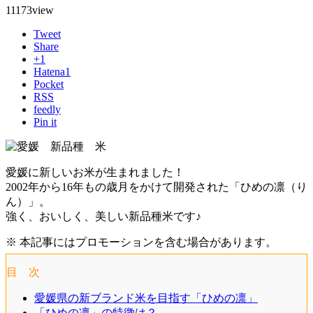
11173
view
Tweet
Share
+1
Hatena
1
Pocket
RSS
feedly
Pin it
愛媛に新しいお米が生まれました！
2002年から16年もの歳月をかけて開発された「ひめの凛（り
ん）」。
強く、おいしく、美しい新品種米です♪
※ 本記事にはプロモーションを含む場合があります。
目 次
愛媛県の新ブランド米を目指す「ひめの凛」
「ひめの凛」の特徴は？