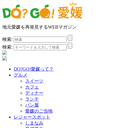
地元愛媛を再発見するWEBマガジン
検索:
検索:
DO?GO!愛媛って？
グルメ
スイーツ
カフェ
ディナー
ランチ
パン屋
愛媛のご当地
レジャースポット
しまなみ