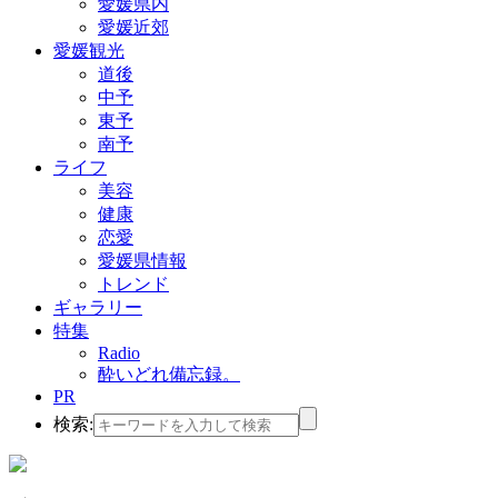
愛媛県内
愛媛近郊
愛媛観光
道後
中予
東予
南予
ライフ
美容
健康
恋愛
愛媛県情報
トレンド
ギャラリー
特集
Radio
酔いどれ備忘録。
PR
検索: