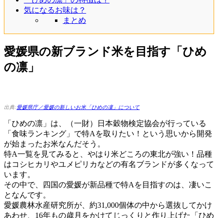
気になるお味は？
まとめ
愛媛県の新ブランド米を目指す「ひめ
の凛」
出典:
愛媛県庁／愛媛の新しいお米「ひめの凜」について
「ひめの凛」は、（一財）日本穀物検定協会が行っている
「食味ランキング」で特Aを取りたい！という思いから開発
が始まったお米なんだそう。
特A一覧を見てみると、やはり米どころの東北が強い！品種
はコシヒカリやユメピリカなどの有名ブランドが多くなって
います。
その中で、四国の愛媛が新品種で特Aを目指すのは、凄いこ
となんです。
愛媛農林水産研究所が、約31,000個体の中から選抜してかけ
あわせ、16年もの歳月をかけてじっくりと作り上げた「ひめ