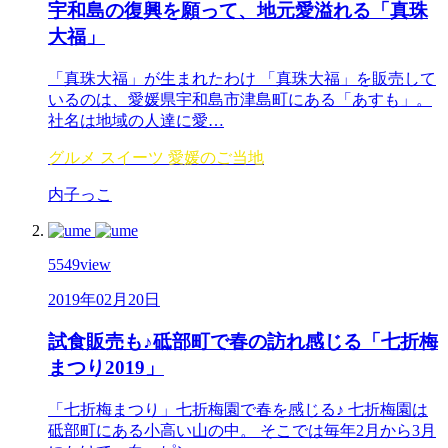
宇和島の復興を願って、地元愛溢れる「真珠
大福」
「真珠大福」が生まれたわけ 「真珠大福」を販売して
いるのは、愛媛県宇和島市津島町にある「あすも」。
社名は地域の人達に愛…
グルメ
スイーツ
愛媛のご当地
内子っこ
5549
view
2019年02月20日
試食販売も♪砥部町で春の訪れ感じる「七折梅
まつり2019」
「七折梅まつり」七折梅園で春を感じる♪ 七折梅園は
砥部町にある小高い山の中。 そこでは毎年2月から3月