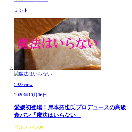
ミント
5923
view
2020年10月06日
愛媛初登場！岸本拓也氏プロデュースの高級
食パン「魔法はいらない」
グルメ
パン屋