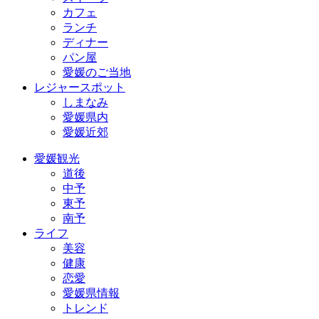
カフェ
ランチ
ディナー
パン屋
愛媛のご当地
レジャースポット
しまなみ
愛媛県内
愛媛近郊
愛媛観光
道後
中予
東予
南予
ライフ
美容
健康
恋愛
愛媛県情報
トレンド