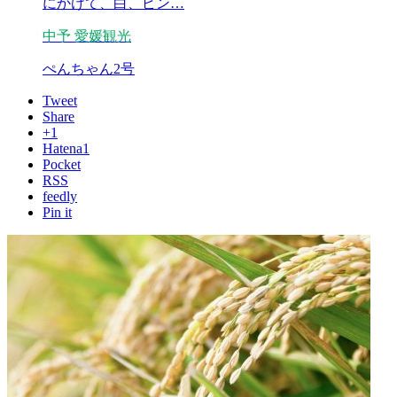
にかけて、白、ピン…
中予
愛媛観光
ぺんちゃん2号
Tweet
Share
+1
Hatena
1
Pocket
RSS
feedly
Pin it