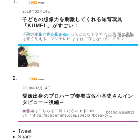
3662
view
2018年02月14日
子どもの想像力を刺激してくれる知育玩具
「KUMEL」がすごい！
「隣の家族は青く見える」ってどんなドラマ？ 出典:隣の家族
トレンド
ライフ
愛媛県情報
DO?GO!愛媛編集部
は青く見える - フジテレビ まずはご存じない方にドラマ「…
5004
view
2018年02月14日
愛媛出身のプロハープ奏者古佐小基史さんイン
タビュー～後編～
▼前編はこちらをご覧ください▼ [clink
特集
DO?GO!愛媛編集部
url="https://dogoehime.com/special/kosako-…
Tweet
Share