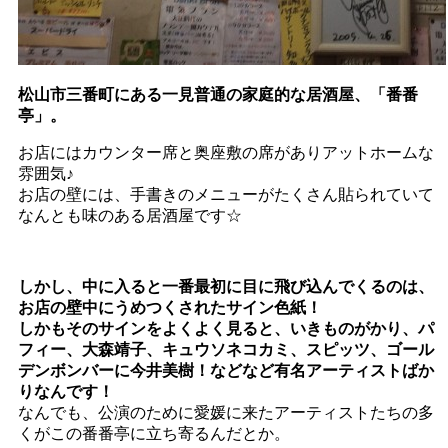
松山市三番町にある一見普通の家庭的な居酒屋、「番番
亭」。
お店にはカウンター席と奥座敷の席がありアットホームな
雰囲気♪
お店の壁には、手書きのメニューがたくさん貼られていて
なんとも味のある居酒屋です☆
しかし、中に入ると一番最初に目に飛び込んでくるのは、
お店の壁中にうめつくされたサイン色紙！
しかもそのサインをよくよく見ると、いきものがかり、パ
フィー、大森靖子、キュウソネコカミ、スピッツ、ゴール
デンボンバーに今井美樹！などなど有名アーティストばか
りなんです！
なんでも、公演のために愛媛に来たアーティストたちの多
くがこの番番亭に立ち寄るんだとか。