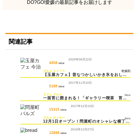
DO?GO!愛媛の最新記事をお届けします
関連記事
2020年06月22日
4458
view
グルメ
スイーツ
乾燥剤
【玉屋カフェ】昔なつかしいかき氷をおしゃ
れなカフェで
2017年11月10日
5188
view
カフェ
グルメ
hiro
一面苔に囲まれる！「ギャラリー喫茶 苔
筵」で非日常な雰囲気を味わう♪
2017年12月15日
15315
view
グルメ
ディナー
hiro
12月1日オープン！問屋町のオシャレな横丁
「BALZ」の歩き方♪
2016年12月27日
12898
view