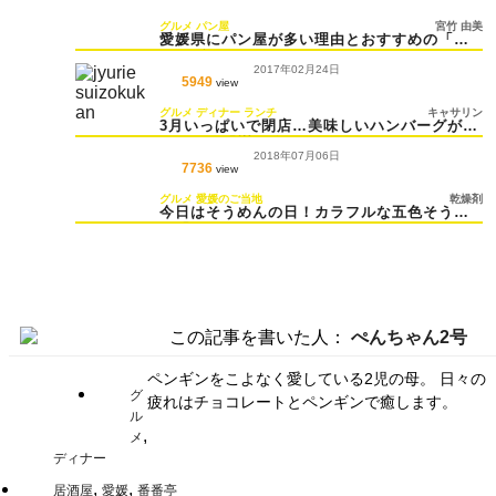
グルメ
パン屋
宮竹 由美
愛媛県にパン屋が多い理由とおすすめの「パ
ンメゾン」
2017年02月24日
5949
view
グルメ
ディナー
ランチ
キャサリン
3月いっぱいで閉店…美味しいハンバーグが食
べられる「樹里絵」
2018年07月06日
7736
view
グルメ
愛媛のご当地
乾燥剤
今日はそうめんの日！カラフルな五色そうめ
ん「いろいろそうめん」はいかが？
この記事を書いた人：
ぺんちゃん2号
ペンギンをこよなく愛している2児の母。 日々の
グ
疲れはチョコレートとペンギンで癒します。
ル
,
メ
ディナー
,
,
居酒屋
愛媛
番番亭