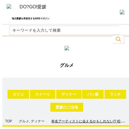
地元愛媛を再発見するWEBマガジン
グルメ
カフェ
スイーツ
ディナー
パン屋
ランチ
愛媛のご当地
TOP
グルメ
,
ディナー
有名アーティストに会えるかもしれない!? 松山市
三番町の居酒屋「番番亭 」