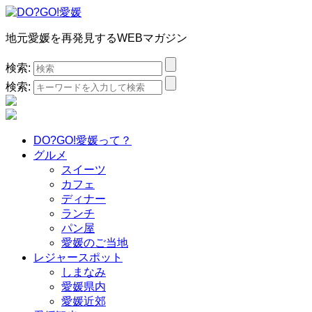
地元愛媛を再発見するWEBマガジン
検索:
検索:
DO?GO!愛媛って？
グルメ
スイーツ
カフェ
ディナー
ランチ
パン屋
愛媛のご当地
レジャースポット
しまなみ
愛媛県内
愛媛近郊