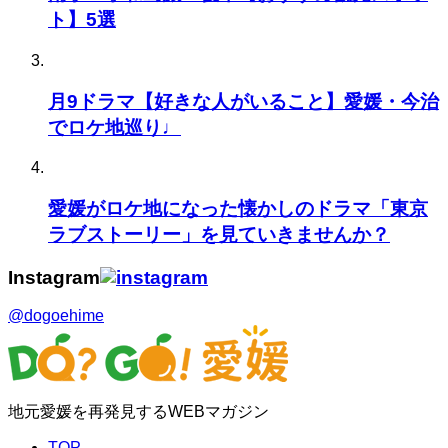
ト】5選
月9ドラマ【好きな人がいること】愛媛・今治
でロケ地巡り♩
愛媛がロケ地になった懐かしのドラマ「東京
ラブストーリー」を見ていきませんか？
Instagram
@dogoehime
地元愛媛を再発見するWEBマガジン
TOP