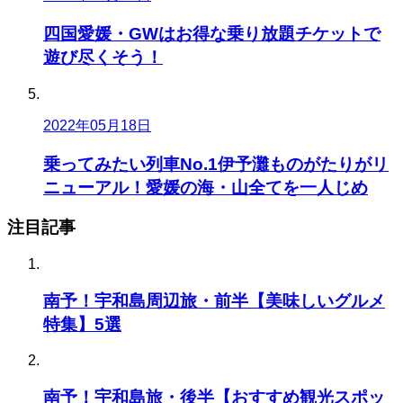
四国愛媛・GWはお得な乗り放題チケットで
遊び尽くそう！
2022年05月18日
乗ってみたい列車No.1伊予灘ものがたりがリ
ニューアル！愛媛の海・山全てを一人じめ
注目記事
南予！宇和島周辺旅・前半【美味しいグルメ
特集】5選
南予！宇和島旅・後半【おすすめ観光スポッ