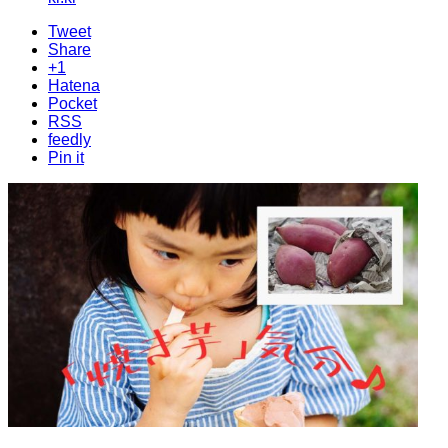
Tweet
Share
+1
Hatena
Pocket
RSS
feedly
Pin it