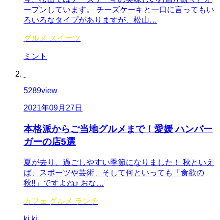
ープンしています。 チーズケーキと一口に言ってもい
ろいろなタイプがありますが、松山…
グルメ
スイーツ
ミント
5289
view
2021年09月27日
本格派からご当地グルメまで！愛媛 ハンバー
ガーの店5選
夏が去り、過ごしやすい季節になりました！ 秋といえ
ば、スポーツや芸術、そして何といっても「食欲の
秋!!」ですよね♪ おな…
カフェ
グルメ
ランチ
ki.ki