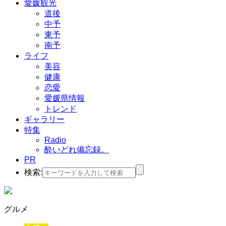
愛媛観光
道後
中予
東予
南予
ライフ
美容
健康
恋愛
愛媛県情報
トレンド
ギャラリー
特集
Radio
酔いどれ備忘録。
PR
検索:
グルメ