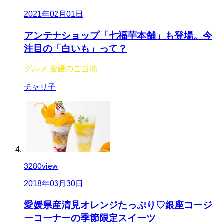
2021年02月01日
アンテナショップ「七福芋本舗」も登場。今
注目の「白いも」って？
グルメ
愛媛のご当地
チャリ子
3280
view
2018年03月30日
愛媛県産清見オレンジたっぷり♡銀座コージ
ーコーナーの季節限定スイーツ