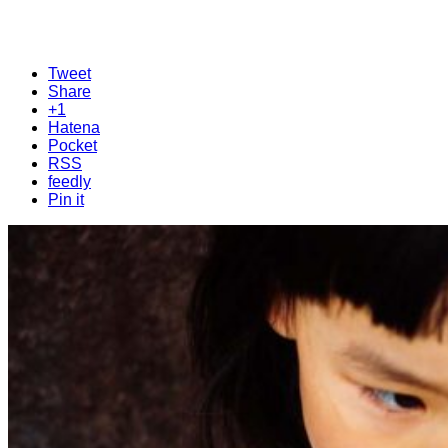
Tweet
Share
+1
Hatena
Pocket
RSS
feedly
Pin it