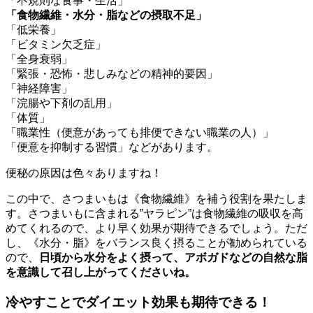
「不規則な食事・生活」
「食物繊維・水分・脂などの摂取不足」
「低栄養」
「ビタミン欠乏症」
「全身衰弱」
「緊張・恐怖・悲しみなどの精神的要因」
「神経障害」
「浣腸や下剤の乱用」
「体質」
「職業性（便意があっても排便できない職業の人）」
「便意を抑制する習慣」などがあります。
便秘の原因は色々ありますね！
この中で、さつまいもは《食物繊維》を補う役割を果たしま
す。
さつまいもに含まれる”ヤラピン”は食物繊維の吸収を高
めてくれるので、より早く効果が期待できるでしょう。
ただ
し、《水分・脂》をバランス良く摂ることが勧められている
ので、
日頃から水分をよく摂って、アボガドなどの自然な脂
を意識して召し上がってくださいね。
冷やすことでダイエット効果も期待できる！