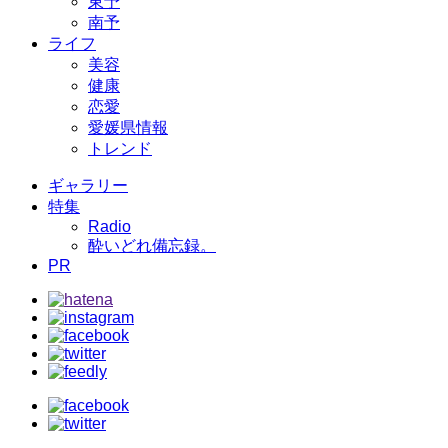
東予
南予
ライフ
美容
健康
恋愛
愛媛県情報
トレンド
ギャラリー
特集
Radio
酔いどれ備忘録。
PR