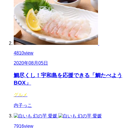
4810
view
2020年08月05日
鯛尽くし！宇和島を応援できる「鯛たべよう
BOX」
グルメ
内子っこ
7916
view