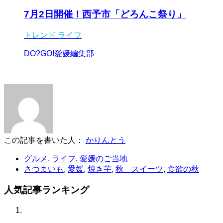
7月2日開催！西予市「どろんこ祭り」
トレンド
ライフ
DO?GO!愛媛編集部
この記事を書いた人：
かりんとう
グルメ
,
ライフ
,
愛媛のご当地
さつまいも
,
愛媛
,
焼き芋
,
秋 スイーツ
,
食欲の秋
人気記事
ランキング