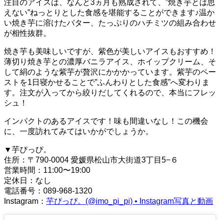
注目のアイスは、なんと3ヵ月も熟成されて、”焼き芋とは思
えない”ねっとりとした食感を堪能することができます♪
温か
い焼き芋に溶けたバター、たっぷりのハチミツの組み合わせ
が相性抜群。
焼き芋も美味しいですが、紫色が美しいアイスもおすすめ！
薄切り焼き芋との濃厚バニラアイス、ホイップクリーム、そ
して絹のような紫芋が贅沢にかかかっています。紫芋のペー
ストを1日寝かせることで”ふんわりとした食感”へ変わりま
す。
注文が入ってから絞りだしてくれるので、本当にフレッ
シュ！
インパクトのあるアイスです！味も間違いなし！この機会
に、一度訪れてみてはいかがでしょうか。
▼芋ぴっぴ。
住所：〒790-0004 愛媛県松山市大街道3丁目5−６
営業時間：11:00〜19:00
定休日：なし
電話番号：089-968-1320
Instagram：
芋ぴっぴ。(@imo_pi_pi) • Instagram写真と動画