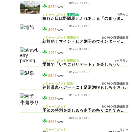
2021年07月21日
5274
view
レジャースポット
愛媛観光
内子っこ
晴れた日は野間馬とふれあえる「のまうまハ
イランド」へ行ってみよう！
2017年11月21日
3085
view
レジャースポット
愛媛県内
DO?GO!愛媛編集部
幻想的！マイントピア別子のウインターイル
ミネーション2017
2017年03月04日
4460
view
レジャースポット
愛媛県内
キャサリン
愛媛で「いちご狩りデート」を楽しもう♡
2017年01月19日
5342
view
レジャースポット
温泉
DO?GO!愛媛編集部
鈍川温泉へデートに！足湯満喫もしちゃおう♪
2016年11月04日
4978
view
レジャースポット
DO?GO!愛媛編集部
季節の特別を楽しめる南予の祭りにきてみぃ
や♪
2021年06月24日
3666
view
レジャースポット
ミント