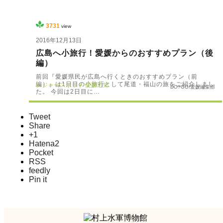
3731
view
2016年12月13日
広島へ小旅行！愛媛からのおすすめプラン（後
編）
前回『愛媛県民が広島へ行くときのおすすめプラン（前
編）』は1日目の小旅行として尾道・福山の旅をご紹介しまし
レジャースポット
愛媛近郊
DO?GO!愛媛編集部
た。 今回は2日目に…
Tweet
Share
+1
Hatena
2
Pocket
RSS
feedly
Pin it