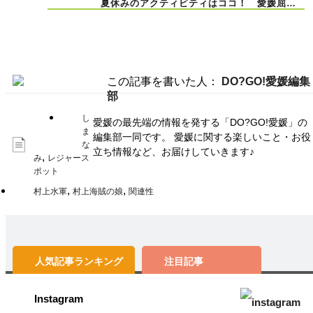
夏休みのアクティビティはココ！ 愛媛屈指
のキャニオニング、滑床渓谷へGO！
この記事を書いた人：
DO?GO!愛媛編集
部
し
愛媛の最先端の情報を発する「DO?GO!愛媛」の
ま
編集部一同です。 愛媛に関する楽しいこと・お役
な
立ち情報など、お届けしていきます♪
,
み
レジャース
ポット
,
,
村上水軍
村上海賊の娘
関連性
人気記事
ランキング
注目記事
Instagram