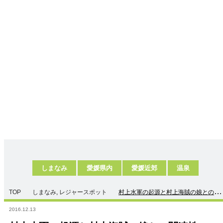
しまなみ
愛媛県内
愛媛近郊
温泉
TOP
しまなみ
,
レジャースポット
村上水軍の起源と村上海賊の娘との関
連性
2016.12.13