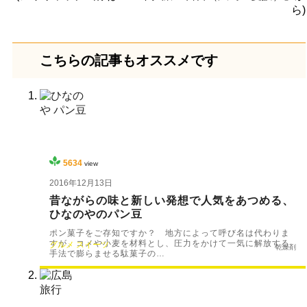
ら)
こちらの記事もオススメです
5634
view
2016年12月13日
昔ながらの味と新しい発想で人気をあつめる、
ひなのやのパン豆
ポン菓子をご存知ですか？ 地方によって呼び名は代わりま
すが、コメや小麦を材料とし、圧力をかけて一気に解放する
グルメ
スイーツ
乾燥剤
手法で膨らませる駄菓子の…