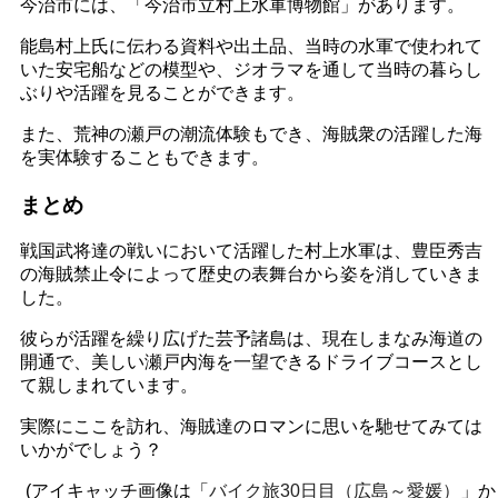
今治市には、「今治市立村上水軍博物館」があります。
能島村上氏に伝わる資料や出土品、当時の水軍で使われて
いた安宅船などの模型や、ジオラマを通して当時の暮らし
ぶりや活躍を見ることができます。
また、荒神の瀬戸の潮流体験もでき、海賊衆の活躍した海
を実体験することもできます。
まとめ
戦国武将達の戦いにおいて活躍した村上水軍は、豊臣秀吉
の海賊禁止令によって歴史の表舞台から姿を消していきま
した。
彼らが活躍を繰り広げた芸予諸島は、現在しまなみ海道の
開通で、美しい瀬戸内海を一望できるドライブコースとし
て親しまれています。
実際にここを訪れ、海賊達のロマンに思いを馳せてみては
いかがでしょう？
(アイキャッチ画像は「
バイク旅30日目（広島～愛媛）
」か