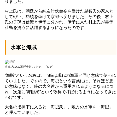
りました。
村上氏は、朝廷から純友討伐命令を受けた越智氏の家来と
して戦い、功績を挙げて京都へ戻りました。その後、村上
氏の子孫は信濃と伊予に分かれ、伊予に来た村上氏が芸予
諸島を拠点に活躍するようになったのです。
水軍と海賊
出典:
村上水軍博物館 スタッフブログ
“海賊”という名称は、当時は現代の海軍と同じ意味で使われ
ていました。ですので、海賊という言葉には、それほど悪
い意味はなく、時の大名達から重用されるようになるにつ
れ、次第に“海賊衆”という敬称で呼ばれるようになってきた
わけです。
大名の指揮下に入ると「海賊衆」、敵方の水軍を「海賊」
と呼んでいました。