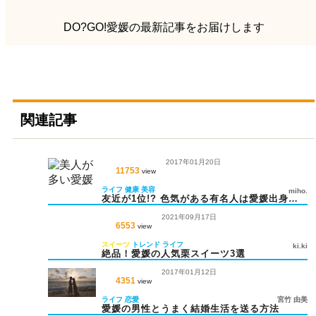
DO?GO!愛媛の最新記事をお届けします
関連記事
2017年01月20日
11753
view
ライフ
健康
美容
miho.
友近が1位!? 色気がある有名人は愛媛出身が
多い
2021年09月17日
6553
view
スイーツ
トレンド
ライフ
ki.ki
絶品！愛媛の人気栗スイーツ3選
2017年01月12日
4351
view
ライフ
恋愛
宮竹 由美
愛媛の男性とうまく結婚生活を送る方法