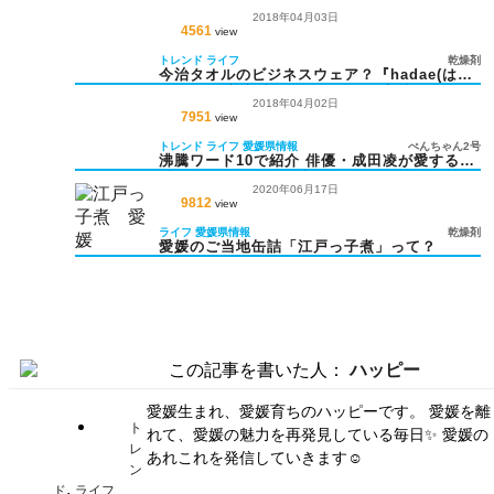
2018年04月03日
4561
view
トレンド
ライフ
乾燥剤
今治タオルのビジネスウェア？『hadae(はだ
え)』から着心地バツグンタオル素材のセット
2018年04月02日
アップが登場
7951
view
トレンド
ライフ
愛媛県情報
ぺんちゃん2号
沸騰ワード10で紹介 俳優・成田凌が愛する
「今治タオル」の魅力とは？
2020年06月17日
9812
view
ライフ
愛媛県情報
乾燥剤
愛媛のご当地缶詰「江戸っ子煮」って？
この記事を書いた人：
ハッピー
愛媛生まれ、愛媛育ちのハッピーです。 愛媛を離
ト
れて、愛媛の魅力を再発見している毎日✨ 愛媛の
レ
あれこれを発信していきます☺
ン
,
ド
ライフ