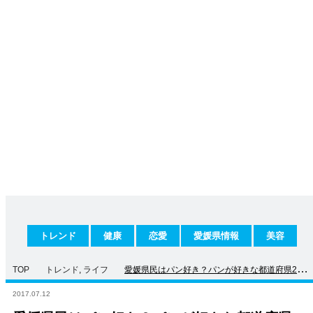
トレンド
健康
恋愛
愛媛県情報
美容
TOP
トレンド
,
ライフ
愛媛県民はパン好き？パンが好きな都道府県2位
にランクイン！
2017.07.12