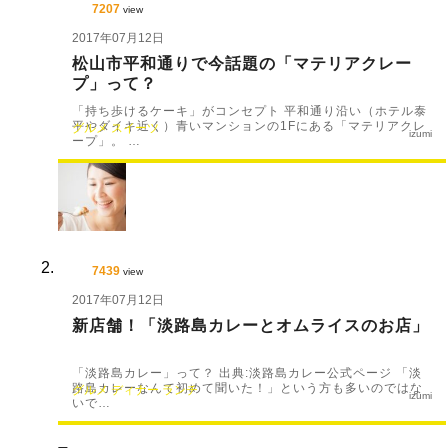
7207
view
2017年07月12日
松山市平和通りで今話題の「マテリアクレー
プ」って？
「持ち歩けるケーキ」がコンセプト 平和通り沿い（ホテル泰
平やダイキ近く）青いマンションの1Fにある「マテリアクレ
グルメ
スイーツ
izumi
ープ」。 …
7439
view
2017年07月12日
新店舗！「淡路島カレーとオムライスのお店」
「淡路島カレー」って？ 出典:淡路島カレー公式ページ 「淡
路島カレーなんて初めて聞いた！」という方も多いのではな
グルメ
ディナー
ランチ
izumi
いで…