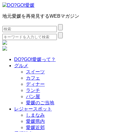
地元愛媛を再発見するWEBマガジン
検
索:
検
索:
DO?GO!愛媛って？
グルメ
スイーツ
カフェ
ディナー
ランチ
パン屋
愛媛のご当地
レジャースポット
しまなみ
愛媛県内
愛媛近郊