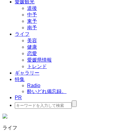
愛媛観光
道後
中予
東予
南予
ライフ
美容
健康
恋愛
愛媛県情報
トレンド
ギャラリー
特集
Radio
酔いどれ備忘録。
PR
検
索:
ライフ