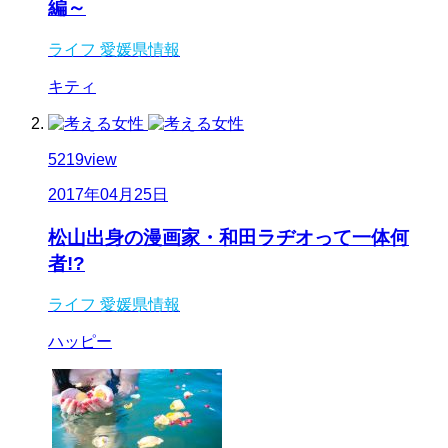
編～
ライフ
愛媛県情報
キティ
5219
view
2017年04月25日
松山出身の漫画家・和田ラヂオって一体何
者!?
ライフ
愛媛県情報
ハッピー