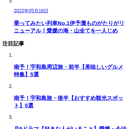
2022年05月18日
乗ってみたい列車No.1伊予灘ものがたりがリ
ニューアル！愛媛の海・山全てを一人じめ
注目記事
南予！宇和島周辺旅・前半【美味しいグルメ
特集】5選
南予！宇和島旅・後半【おすすめ観光スポッ
ト】5選
月9ドラマ【好きな人がいること】愛媛・今治