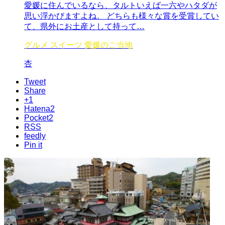
愛媛に住んでいるなら、タルトいえば一六やハタダが
思い浮かびますよね。 どちらも様々な賞を受賞してい
て、県外にお土産として持って…
グルメ
スイーツ
愛媛のご当地
杏
Tweet
Share
+1
Hatena
2
Pocket
2
RSS
feedly
Pin it