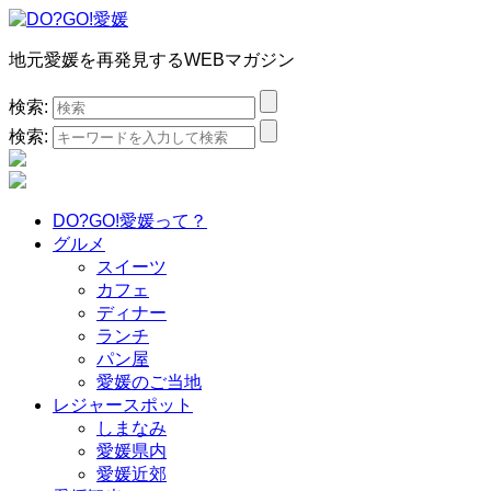
地元愛媛を再発見するWEBマガジン
検索:
検索:
DO?GO!愛媛って？
グルメ
スイーツ
カフェ
ディナー
ランチ
パン屋
愛媛のご当地
レジャースポット
しまなみ
愛媛県内
愛媛近郊