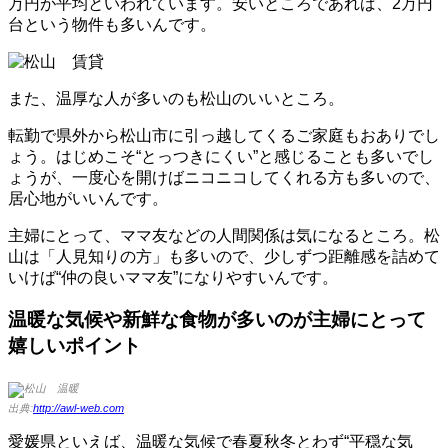
万円が平均といわれています。安いところであれば、2万円
台という物件も多いんです。
また、温厚な人が多いのも松山のいいところ。
転勤で県外から松山市に引っ越してくるご家庭もおありでし
ょう。はじめこそ“とっつきにくい”と感じることも多いでし
ょうが、一度心を開けばニコニコしてくれる方も多いので、
居心地がいいんです。
主婦にとって、ママ友などの人間関係は気になるところ。松
山は「人見知りの方」も多いので、少しずつ距離感を詰めて
いけば“仲の良いママ友”になりやすいんです。
温暖な気候や新鮮な食物が多いのが主婦にとって
嬉しいポイント
出典:
http://awl-web.com
愛媛県といえば、温暖な気候で春夏秋冬とわず“平穏な気