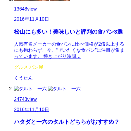
13648
view
2016年11月10日
松山にも多い！美味しいと評判の食パン3選
人気有名メーカーの食パンに比べ価格が2倍以上する
にも拘わらず、今、“ぜいたくな食パン”に注目が集ま
っています。 焼き上がり時間…
グルメ
パン屋
くうたん
24743
view
2016年11月10日
ハタダと一六のタルトどちらがおすすめ？