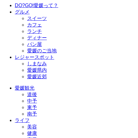
DO?GO!愛媛って？
グルメ
スイーツ
カフェ
ランチ
ディナー
パン屋
愛媛のご当地
レジャースポット
しまなみ
愛媛県内
愛媛近郊
愛媛観光
道後
中予
東予
南予
ライフ
美容
健康