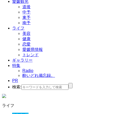
愛媛観光
道後
中予
東予
南予
ライフ
美容
健康
恋愛
愛媛県情報
トレンド
ギャラリー
特集
Radio
酔いどれ備忘録。
PR
検索:
ライフ