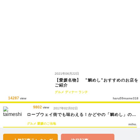
2021年06月22日
【愛媛名物】 ”鯛めし”おすすめのお店を
ご紹介
グルメ
ディナー
ランチ
14287
view
haru59mame318
9802
view
2017年02月02日
ロープウェイ街でも味わえる！かどやの「鯛めし」の魅
力とは
グルメ
愛媛のご当地
miho.