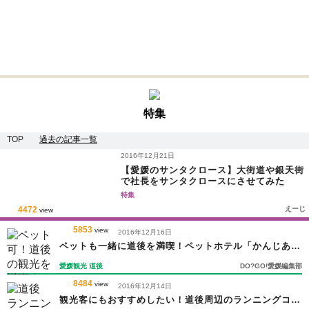
特集
TOP
過去の記事一覧
2016年12月21日
【愛媛のサンタクロース】大街道や銀天街
で社長をサンタクロースにさせてみた
特集
4472
えーじ
view
5853
view
2016年12月16日
ペットも一緒に道後を満喫！ペットホテル「かんじあ
ん」
愛媛観光
道後
DO?GO!愛媛編集部
8484
view
2016年12月14日
観光客にもおすすめしたい！道後周辺のランニングコー