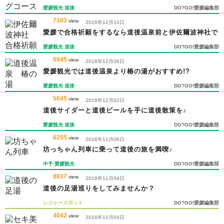
ス
愛媛観光
道後
DO?GO!愛媛編集部
7103
view
2016年12月10日
愛媛で合格祈願をするなら道後温泉前と伊佐爾波神社で
愛媛観光
道後
DO?GO!愛媛編集部
6945
view
2016年12月06日
愛媛観光では道後温泉より椿の湯がおすすめ!?
愛媛観光
道後
DO?GO!愛媛編集部
5645
view
2016年12月02日
道後サイダーと道後ビールを手に道後散策を♪
愛媛観光
道後
DO?GO!愛媛編集部
6255
view
2016年11月06日
坊っちゃん列車に乗って道後の旅を満喫♪
中予
愛媛観光
DO?GO!愛媛編集部
8837
view
2016年11月04日
道後の足湯巡りをしてみませんか？
レジャースポット
DO?GO!愛媛編集部
4042
view
2016年11月04日