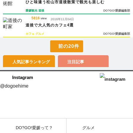
ひと味違う松山市道後散策で観光も楽しむ
愛媛観光
道後
DO?GO!愛媛編集部
5816
view
2016年11月04日
道後で大人気のカフェ4選
カフェ
グルメ
DO?GO!愛媛編集部
前の20件
人気記事
ランキング
注目記事
Instagram
@dogoehime
DO?GO!愛媛って？
グルメ