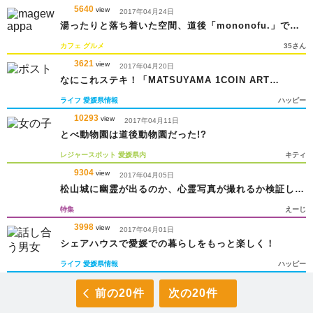
5640
view
2017年04月24日
湯ったりと落ち着いた空間、道後「mononofu.」でラ
ンチを
カフェ
グルメ
35さん
3621
view
2017年04月20日
なにこれステキ！「MATSUYAMA 1COIN ART
PROJECT」って？
ライフ
愛媛県情報
ハッピー
10293
view
2017年04月11日
とべ動物園は道後動物園だった!?
レジャースポット
愛媛県内
キティ
9304
view
2017年04月05日
松山城に幽霊が出るのか、心霊写真が撮れるか検証して
みた
特集
えーじ
3998
view
2017年04月01日
シェアハウスで愛媛での暮らしをもっと楽しく！
ライフ
愛媛県情報
ハッピー
前の20件
次の20件