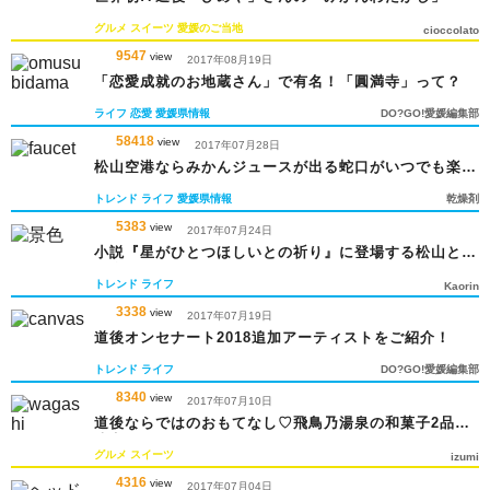
グルメ
スイーツ
愛媛のご当地
cioccolato
9547
view
2017年08月19日
「恋愛成就のお地蔵さん」で有名！「圓満寺」って？
ライフ
恋愛
愛媛県情報
DO?GO!愛媛編集部
58418
view
2017年07月28日
松山空港ならみかんジュースが出る蛇口がいつでも楽し
める！
トレンド
ライフ
愛媛県情報
乾燥剤
5383
view
2017年07月24日
小説『星がひとつほしいとの祈り』に登場する松山とい
う街
トレンド
ライフ
Kaorin
3338
view
2017年07月19日
道後オンセナート2018追加アーティストをご紹介！
トレンド
ライフ
DO?GO!愛媛編集部
8340
view
2017年07月10日
道後ならではのおもてなし♡飛鳥乃湯泉の和菓子2品が
決定
グルメ
スイーツ
izumi
4316
view
2017年07月04日