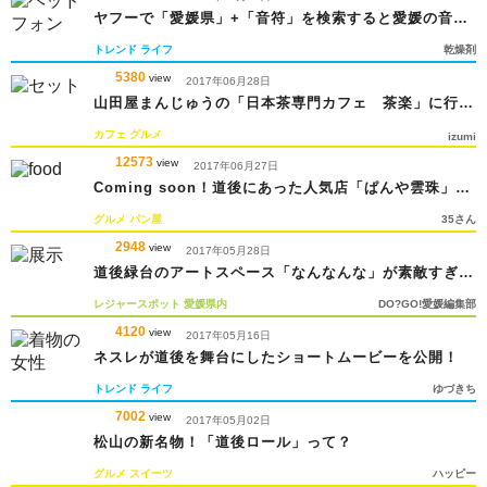
ヤフーで「愛媛県」+「音符」を検索すると愛媛の音が
聴ける!?
トレンド
ライフ
乾燥剤
5380
view
2017年06月28日
山田屋まんじゅうの「日本茶専門カフェ 茶楽」に行っ
てみた
カフェ
グルメ
izumi
12573
view
2017年06月27日
Coming soon！道後にあった人気店「ぱんや雲珠」が
移転
グルメ
パン屋
35さん
2948
view
2017年05月28日
道後緑台のアートスペース「なんなんな」が素敵すぎ
る！
レジャースポット
愛媛県内
DO?GO!愛媛編集部
4120
view
2017年05月16日
ネスレが道後を舞台にしたショートムービーを公開！
トレンド
ライフ
ゆづきち
7002
view
2017年05月02日
松山の新名物！「道後ロール」って？
グルメ
スイーツ
ハッピー