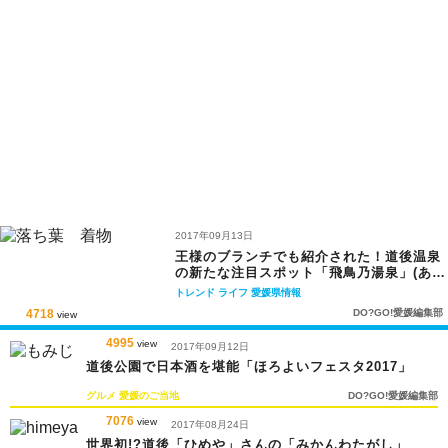
2017年09月13日
王様のブランチでも紹介された！道後温泉
の新たな注目スポット「飛鳥乃湯泉」(あす
かのゆ)
トレンド
ライフ
愛媛県情報
4718
DO?GO!愛媛編集部
view
4995
view
2017年09月12日
道後公園で日本酒を堪能「ほろよいフェスタ2017」
グルメ
愛媛のご当地
DO?GO!愛媛編集部
7076
view
2017年08月24日
世界初!?道後「ひめや」さんの「みかんわたがし」