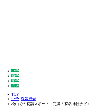
中予
南予
東予
道後
TOP
中予
,
愛媛観光
松山での初詣スポット・定番の有名神社ナビ♪