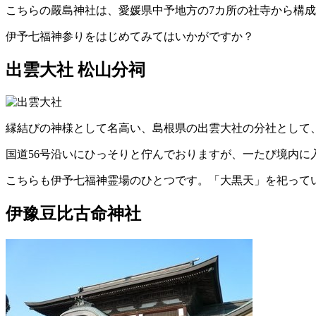
こちらの嚴島神社は、愛媛県中予地方の7カ所の社寺から構
伊予七福神参りをはじめてみてはいかがですか？
出雲大社 松山分祠
縁結びの神様として名高い、島根県の出雲大社の分社として
国道56号沿いにひっそりと佇んでおりますが、一たび境内に
こちらも伊予七福神霊場のひとつです。「大黒天」を祀って
伊豫豆比古命神社