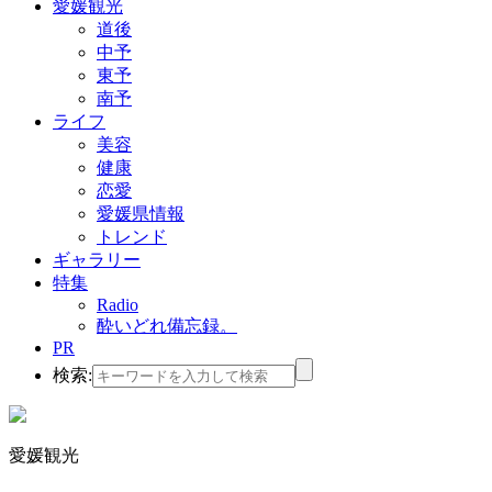
愛媛観光
道後
中予
東予
南予
ライフ
美容
健康
恋愛
愛媛県情報
トレンド
ギャラリー
特集
Radio
酔いどれ備忘録。
PR
検索:
愛媛観光