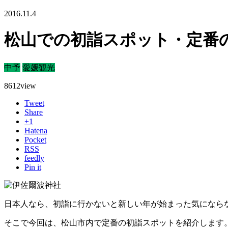
2016.11.4
松山での初詣スポット・定番
中予
愛媛観光
8612
view
Tweet
Share
+1
Hatena
Pocket
RSS
feedly
Pin it
日本人なら、初詣に行かないと新しい年が始まった気になら
そこで今回は、松山市内で定番の初詣スポットを紹介します