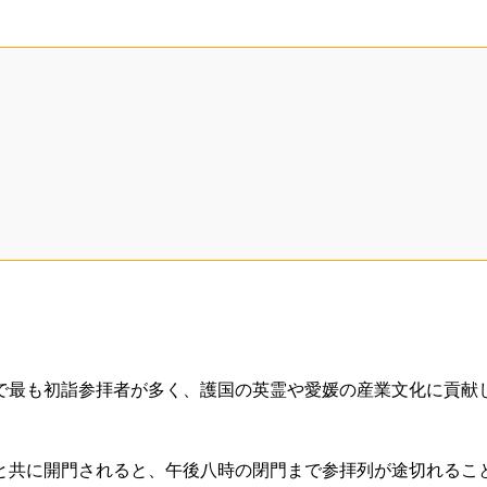
で最も初詣参拝者が多く、護国の英霊や愛媛の産業文化に貢献
。
と共に開門されると、午後八時の閉門まで参拝列が途切れるこ