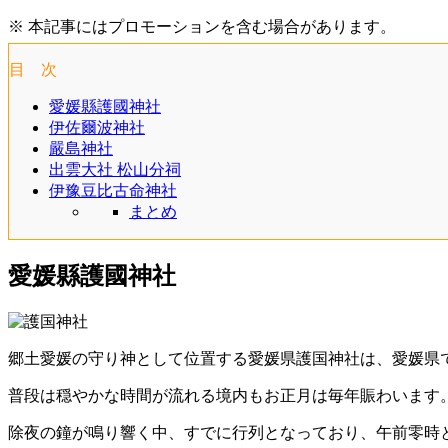
※ 本記事にはプロモーションを含む場合があります。
目 次
愛媛縣護國神社
伊佐爾波神社
嚴島神社
出雲大社 松山分祠
伊豫豆比古命神社
まとめ
愛媛縣護國神社
郷土愛媛の守り神として位置する愛媛県護国神社は、愛媛県
普段は穏やかな時間が流れる境内もお正月は毎年賑わいます
除夜の鐘が鳴り響く中、すでに行列となっており、午前零時