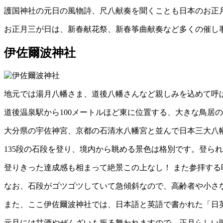
護国神社の元日の風物詩、尺八献奏を聞くことも日本のお正
お正月三が日は、新春献花祭、新春筝曲献奏など多くの催し
伊佐爾波神社
地元では湯月八幡さま、道後八幡さんなど親しみを込めて呼
道後温泉駅から100メートルほど東に位置する、大きな鳥居
大分県の宇佐神宮、京都の石清水八幡宮と並んで日本三大八
135段の石段を登り、境内から眺める景色は格別です。登ら
登りきった達成感も相まって絶景この上なし！ また参拝す
なお、石段がゴツゴツしていて急傾斜なので、高齢者や小さ
また、ここ伊佐爾波神社では、日本語と英語で書かれた「日
元旦には甘酒やぜんざいも振る舞われますので、正月らしい