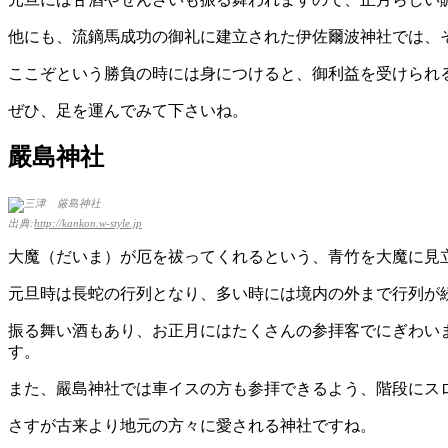
他にも、流鏑馬成功の御礼に建立された伊佐爾波神社では、
ここぞという勝負の時には身につけると、御利益を受けられ
ぜひ、足を運んでみて下さいね。
嚴島神社
出典:
http://kankon.w-style.jp
大魔（だいま）が厄を祓ってくれるという、青竹を大魔に見
元旦時は長蛇の行列となり、多い時には境内の外まで行列が
振る舞い酒もあり、お正月にはたくさんの参拝客でにぎわいま
す。
また、嚴島神社では車イスの方も参拝できるよう、階段にス
さすが古来より地元の方々に愛される神社ですね。