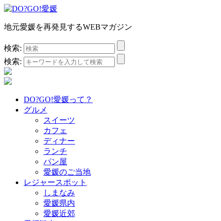
地元愛媛を再発見するWEBマガジン
検索:
検索:
DO?GO!愛媛って？
グルメ
スイーツ
カフェ
ディナー
ランチ
パン屋
愛媛のご当地
レジャースポット
しまなみ
愛媛県内
愛媛近郊