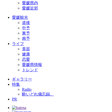
愛媛県内
愛媛近郊
愛媛観光
道後
中予
東予
南予
ライフ
美容
健康
恋愛
愛媛県情報
トレンド
ギャラリー
特集
Radio
酔いどれ備忘録。
PR