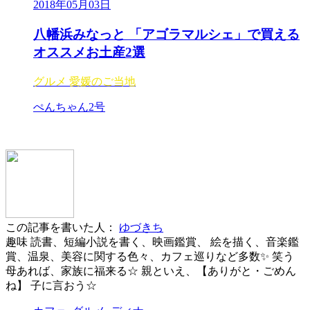
2018年05月03日
八幡浜みなっと 「アゴラマルシェ」で買える
オススメお土産2選
グルメ
愛媛のご当地
ぺんちゃん2号
この記事を書いた人：
ゆづきち
趣味 読書、短編小説を書く、映画鑑賞、 絵を描く、音楽鑑
賞、温泉、美容に関する色々、カフェ巡りなど多数✨ 笑う
母あれば、家族に福来る☆ 親といえ、【ありがと・ごめん
ね】 子に言おう☆