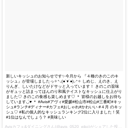
新しいキッシュのお知らせです✨今月から 『４種のきのこのキ
ッシュ』が登場しましたっ✧⁺⸜(●˙▾˙●)⸝⁺✧ しめじ、えのき、え
りんぎ、しいたけなどがドサッと入っています！ きのこの旨味
がギュッと詰まってほんのり和風テイストなキッシュに仕上がり
ました♡ きのこの食感も楽しめます♡ ＊ 皆様のお越しをお待ち
しています◡̈♥︎ ＊ #Avis#アヴィ#愛媛#松山市#松山#三番町#キッ
シュ#ランチ#ディナー#カフェ#おしゃれ#かわいい #４月 のキッ
シュ♡ #私の個人的なキッシュランキング2位に入りました！笑
#1位はなんでしょう？ #美味しい
Avisカフェ&ダイニングさん(@avis_0520_eiko)がシェアした投稿 –