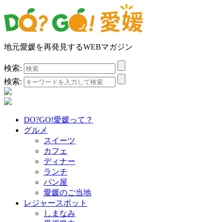
地元愛媛を再発見するWEBマガジン
検索:
検索:
DO?GO!愛媛って？
グルメ
スイーツ
カフェ
ディナー
ランチ
パン屋
愛媛のご当地
レジャースポット
しまなみ