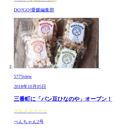
DO?GO!愛媛編集部
5775
view
2018年10月05日
三番町に「パン豆ひなのや」オープン！
グルメ
スイーツ
ぺんちゃん2号