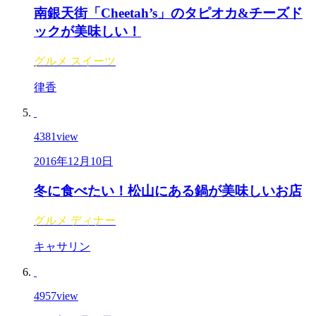
南銀天街「Cheetah’s」のタピオカ&チーズド
ックが美味しい！
グルメ
スイーツ
律香
4381
view
2016年12月10日
冬に食べたい！松山にある鍋が美味しいお店
グルメ
ディナー
キャサリン
4957
view