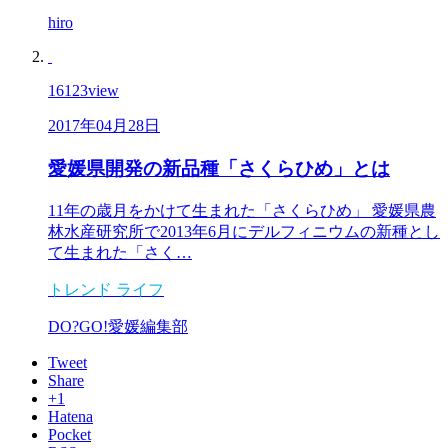
hiro
16123
view
2017年04月28日
愛媛県開発の新品種「さくらひめ」とは
11年の歳月をかけて生まれた「さくらひめ」 愛媛県農
林水産研究所で2013年6月にデルフィニウムの新種とし
て生まれた「さく…
トレンド
ライフ
DO?GO!愛媛編集部
Tweet
Share
+1
Hatena
Pocket