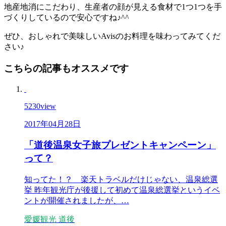
地産地消にこだわり、生産者の顔が見える食材で1つ1つを手
づくりしているので安心ですね♪^^
ぜひ、おしゃれで美味しいAvisのお料理を味わってみてくだ
さい♪
こちらの記事もオススメです
5230
view
2017年04月28日
「道後温泉女子旅プレゼントキャンペーン」
って？
知ってた！？ 楽天トラベルだけじゃない、温泉総選
挙 昨年観光庁が後援して初めて温泉総選挙というイベ
ントが開催されましたが、…
愛媛観光
道後