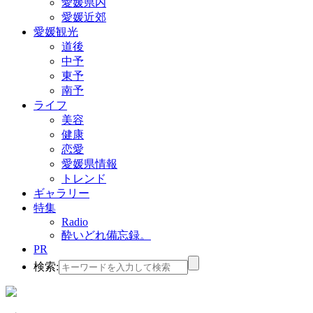
愛媛県内
愛媛近郊
愛媛観光
道後
中予
東予
南予
ライフ
美容
健康
恋愛
愛媛県情報
トレンド
ギャラリー
特集
Radio
酔いどれ備忘録。
PR
検索: