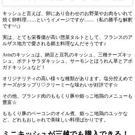
キッシュと言えば、卵にあり合わせのお野菜やお肉をいれて
焼く卵料理……というイメージですが……（私の勝手な解釈
です^^;）
実は、とても栄養価が高い惣菜タルトとして、フランスのア
ルザス地方で愛される郷土料理なんだそうです♪
Avisのキッシュは、納豆と豆乳のキッシュ、三種チーズキッ
シュ、ポテトサラダキッシュ、サーモンとほうれん草とアボ
ガドキッシュなど！
オリジナリティの高い様々な種類があります。塩分控えめで
チーズがタップリ♡クリーミーな味わいが好評です☆
その他、ブランド肉のももくり豚や姫っこ地鶏のメニューも
豊富☆
ももくり豚のベーコンのオイル煮、姫っこ地鶏のユッケな
ど、どれもおしゃれで美味しい料理ばかりです。
ミニキッシュが三越でも購入できる！