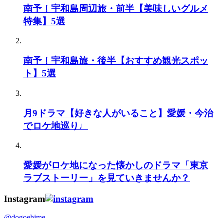
南予！宇和島周辺旅・前半【美味しいグルメ
特集】5選
南予！宇和島旅・後半【おすすめ観光スポッ
ト】5選
月9ドラマ【好きな人がいること】愛媛・今治
でロケ地巡り♩
愛媛がロケ地になった懐かしのドラマ「東京
ラブストーリー」を見ていきませんか？
Instagram
@dogoehime