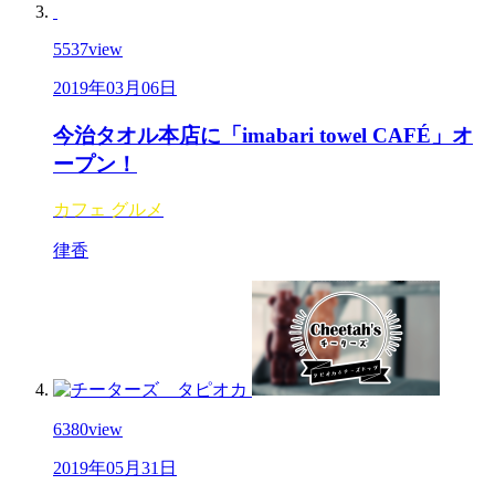
5537
view
2019年03月06日
今治タオル本店に「imabari towel CAFÉ」オ
ープン！
カフェ
グルメ
律香
6380
view
2019年05月31日