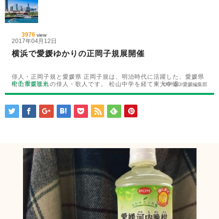
3976
view
2017年04月12日
横浜で愛媛ゆかりの正岡子規展開催
俳人・正岡子規と愛媛県 正岡子規は、明治時代に活躍した、愛媛県
中予
愛媛観光
松山市生まれの俳人・歌人です。 松山中学を経て東大中退…
DO?GO!愛媛編集部