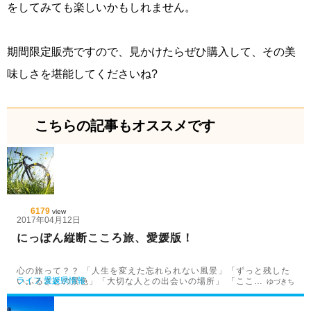
をしてみても楽しいかもしれません。
期間限定販売ですので、見かけたらぜひ購入して、その美
味しさを堪能してくださいね?
こちらの記事もオススメです
6179
view
2017年04月12日
にっぽん縦断こころ旅、愛媛版！
心の旅って？？ 「人生を変えた忘れられない風景」「ずっと残した
ライフ
愛媛県情報
いふるさとの景色」「大切な人との出会いの場所」 「ここ…
ゆづきち