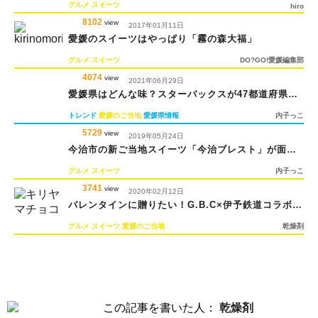
グルメ
スイーツ
hiro
8102
view
2017年01月11日
愛媛のスイーツはやっぱり「霧の森大福」
グルメ
スイーツ
DO?GO!愛媛編集部
4074
view
2021年06月29日
愛媛県はどんな味？スターバックスが47都道府県の
フラペチーノを発売！
トレンド
愛媛のご当地
愛媛県情報
内子っこ
5729
view
2019年05月24日
今治市の新ご当地スイーツ「今治ブレスト」が面白
い！
グルメ
スイーツ
内子っこ
3741
view
2020年02月12日
バレンタインに贈りたい！G.B.C×伊予鉄道コラボチ
ョコ
グルメ
スイーツ
愛媛のご当地
乾燥剤
この記事を書いた人：
乾燥剤