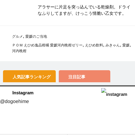
アラサーに片足を突っ込んでいる乾燥剤。ドライ
なふりしてますが、けっこう情脆い乙女です。
,
グルメ
愛媛のご当地
,
,
,
,
ＰＯＭ えひめ逸品柑橘 愛媛河内晩柑ゼリー
えひめ飲料
みきゃん
愛媛
河内晩柑
人気記事
ランキング
注目記事
Instagram
@dogoehime