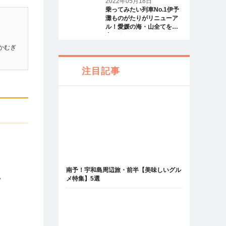
2022年05月18日
乗ってみたい列車No.1伊予
灘ものがたりがリニューア
ル！愛媛の海・山全てを一
人じめ
かむぎ
注目記事
南予！宇和島周辺旅・前半【美味しいグル
。
メ特集】5選