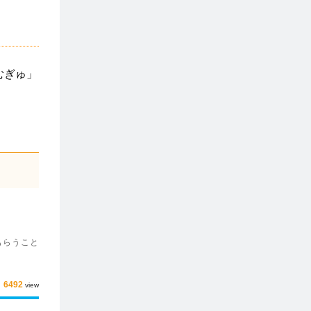
むぎゅ」
てもらうこと
6492
view