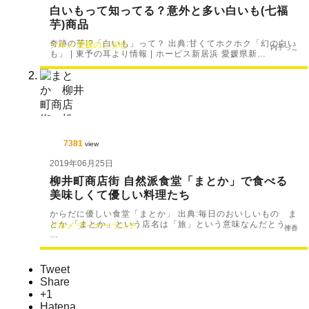
白いもって知ってる？意外と多い白いも(七福
芋)商品
奇跡の芋!?「白いも」って？ 出典:甘くてホクホク「幻の白い
グルメ
愛媛のご当地
内子っこ
も」 | 東予の耳より情報 | ホービス新居浜 愛媛県新…
7381
view
2019年06月25日
柳井町商店街 自然派食堂「まとか」で食べる
美味しくて優しい料理たち
からだに優しい食堂「まとか」 出典:毎日のおいしいもの ま
とか 「まとか」という店名は「旅」という意味なんだとう。
グルメ
ディナー
ランチ
律香
…
Tweet
Share
+1
Hatena