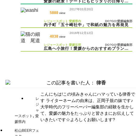
愛媛の絶景！デートにもピッタリの日帰りド
ライブコースおすすめ5選
2017年03月20日
5888
view
レジャースポット
愛媛県内
DO?GO!愛媛編集部
内子町「五十崎社中」で和紙の魅力を再発見
2016年12月12日
4038
view
レジャースポット
愛媛近郊
DO?GO!愛媛編集部
広島へ小旅行！愛媛からのおすすめプラン
（前編）
この記事を書いた人：
律香
こんにちは!この頃みきゃんにハマっている律香で
レ
す ライターネームの由来は、正岡子規の妹です♪
ジ
大学時代のフリーペーパー編集部の経験を生かし
ャ
て、愛媛の魅力をたっぷりと皆さまにお伝えして
,
ースポット
愛
いきたいです☆よろしくお願いします?
媛県内
松山BEERフェ