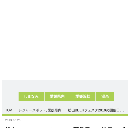
しまなみ
愛媛県内
愛媛近郊
温泉
TOP
レジャースポット
,
愛媛県内
松山BEERフェスタ2019の開催日は？
注目のブリュワリーを紹介
2019.06.25