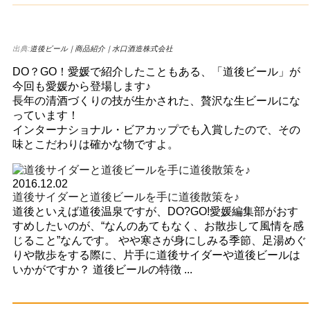
出典:
道後ビール｜商品紹介｜水口酒造株式会社
DO？GO！愛媛で紹介したこともある、「道後ビール」が
今回も愛媛から登場します♪
長年の清酒づくりの技が生かされた、贅沢な生ビールにな
っています！
インターナショナル・ビアカップでも入賞したので、その
味とこだわりは確かな物ですよ。
2016.12.02
道後サイダーと道後ビールを手に道後散策を♪
道後といえば道後温泉ですが、DO?GO!愛媛編集部がおす
すめしたいのが、“なんのあてもなく、お散歩して風情を感
じること”なんです。 やや寒さが身にしみる季節、足湯めぐ
りや散歩をする際に、片手に道後サイダーや道後ビールは
いかがですか？ 道後ビールの特徴 ...