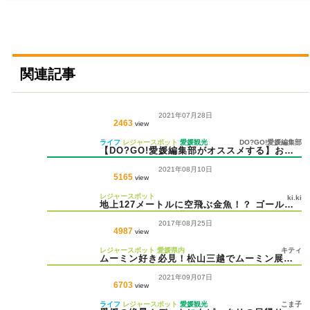
関連記事
2021年07月28日
2463
view
ライフ
レジャースポット
愛媛観光
DO?GO!愛媛編集部
【DO?GO!愛媛編集部がオススメする】お子
様と夏休みに遊びに行きたい場所特集＊随時
2021年08月10日
更新＊
5165
view
レジャースポット
ki.ki
地上127メートルに空飛ぶ金魚！？ ゴールド
タワーソラキンの世界
2017年08月25日
4987
view
レジャースポット
愛媛県内
キティ
ムーミン好き必見！松山三越でムーミン展が
開催！
2021年09月07日
6703
view
ライフ
レジャースポット
愛媛観光
こま子