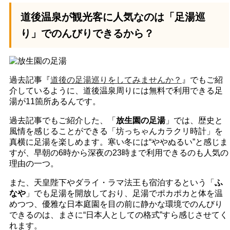
道後温泉が観光客に人気なのは「足湯巡
り」でのんびりできるから？
過去記事『
道後の足湯巡りをしてみませんか？
』でもご紹
介しているように、道後温泉周りには無料で利用できる足
湯が11箇所あるんです。
過去記事でもご紹介した、「
放生園の足湯
」では、歴史と
風情を感じることができる「坊っちゃんカラクリ時計」を
真横に足湯を楽しめます。寒い冬には“ややぬるい”と感じま
すが、早朝の6時から深夜の23時まで利用できるのも人気の
理由の一つ。
また、天皇陛下やダライ・ラマ法王も宿泊するという「
ふ
なや
」でも足湯を開放しており、足湯でポカポカと体を温
めつつ、優雅な日本庭園を目の前に静かな環境でのんびり
できるのは、まさに“日本人としての格式”すら感じさせてく
れます。