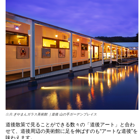
出典:
ぎやまんガラス美術館 ｜道後 山の手ガーデンプレイス
道後散策で見ることができる数々の「道後アート」と合わ
せて、道後周辺の美術館に足を伸ばすのも“アートな道後”を
味わえます。