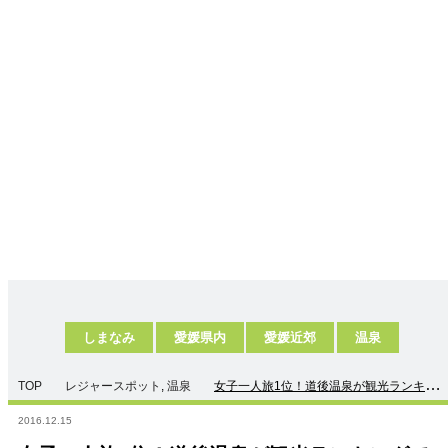
しまなみ
愛媛県内
愛媛近郊
温泉
TOP
レジャースポット
,
温泉
女子一人旅1位！道後温泉が観光ランキン
グで人気がある理由
2016.12.15