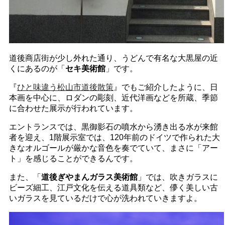
道後商店街が少し外れた通り、うどんで有名な大黒屋の近
くにあるのが「
セキ美術館
」です。
『
ひと味違う松山市道後散策
』でもご紹介したように、日
本画を中心に、ロダンの彫刻、近代洋画などを所蔵、季節
に合わせた展示が行われています。
エントランスでは、黒御影石の噴水から湧き出る水が来館
者を迎え、1階展示室では、120年前のドイツで作られた大
きなオルゴールが厳かな音色を奏でていて、まさに「アー
ト」を感じることができるんです。
また、「
道後ぎやまんガラス美術館
」では、吹きガラスに
ビーズ細工、江戸文化を伝える道具類など、儚く美しい古
いガラスを見ているだけで心が洗われていきますよ。