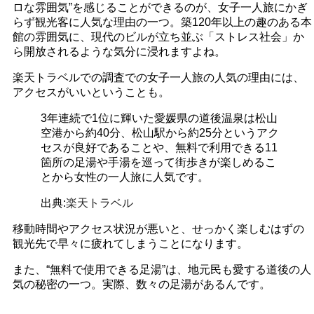
ロな雰囲気”を感じることができるのが、女子一人旅にかぎ
らず観光客に人気な理由の一つ。築120年以上の趣のある本
館の雰囲気に、現代のビルが立ち並ぶ「ストレス社会」か
ら開放されるような気分に浸れますよね。
楽天トラベルでの調査での女子一人旅の人気の理由には、
アクセスがいいということも。
3年連続で1位に輝いた愛媛県の道後温泉は松山
空港から約40分、松山駅から約25分というアク
セスが良好であることや、無料で利用できる11
箇所の足湯や手湯を巡って街歩きが楽しめるこ
とから女性の一人旅に人気です。
出典:
楽天トラベル
移動時間やアクセス状況が悪いと、せっかく楽しむはずの
観光先で早々に疲れてしまうことになります。
また、“無料で使用できる足湯”は、地元民も愛する道後の人
気の秘密の一つ。実際、数々の足湯があるんです。