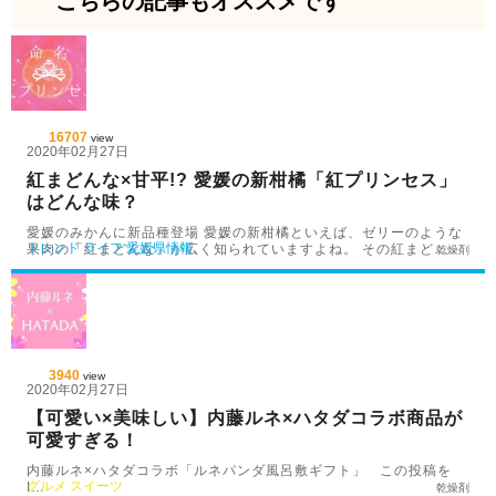
こちらの記事もオススメです
16707
view
2020年02月27日
紅まどんな×甘平!? 愛媛の新柑橘「紅プリンセス」
はどんな味？
愛媛のみかんに新品種登場 愛媛の新柑橘といえば、ゼリーのような
トレンド
ライフ
愛媛県情報
果肉の「紅まどんな」が広く知られていますよね。 その紅まど…
乾燥剤
3940
view
2020年02月27日
【可愛い×美味しい】内藤ルネ×ハタダコラボ商品が
可愛すぎる！
内藤ルネ×ハタダコラボ「ルネパンダ風呂敷ギフト」 この投稿を
グルメ
スイーツ
I…
乾燥剤