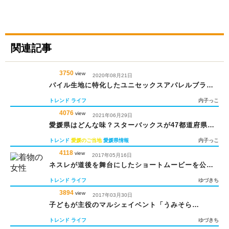
関連記事
3750
view
2020年08月21日
パイル生地に特化したユニセックスアパレルブラン
ド「THING FABRICS」
トレンド
ライフ
内子っこ
4076
view
2021年06月29日
愛媛県はどんな味？スターバックスが47都道府県の
フラペチーノを発売！
トレンド
愛媛のご当地
愛媛県情報
内子っこ
4118
view
2017年05月16日
ネスレが道後を舞台にしたショートムービーを公
開！
トレンド
ライフ
ゆづきち
3894
view
2017年03月30日
子どもが主役のマルシェイベント「うみそら
PARTY」
トレンド
ライフ
ゆづきち