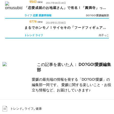
9543
view
2017年08月19日
「恋愛成就のお地蔵さん」で有名！「圓満寺」っ
て？
ライフ
恋愛
愛媛県情報
DO?GO!愛媛編集部
6776
view
2019年01月08日
まるでホンモノ！サイセキの「フードフィギュア」
が凄すぎる
トレンド
ライフ
内子っこ
この記事を書いた人：
DO?GO!愛媛編集
部
愛媛の最先端の情報を発する「DO?GO!愛媛」の
編集部一同です。 愛媛に関する楽しいこと・お役
立ち情報など、お届けしていきます♪
,
,
トレンド
ライフ
健康