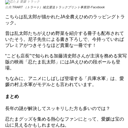
出典:
TRART （トラート）城北運送トラックプリント事業部-Facebook
こちらは乱太郎が描かれたJA全農えひめのラッピングトラ
ック。
昔は乱太郎たちがえひめ野菜を紹介する冊子も配布されて
いたそう。尼子先生による書き下ろしで、今持っていれば
プレミアがつきそうなほど貴重な一冊です！
“こども店長”で知られる加藤清史郎さんが主演を務める実写
版の映画「忍たま乱太郎」にはJAえひめの段ボールも登
場。
ちなみに、アニメにしばしば登場する「兵庫水軍」は、愛
媛の村上水軍がモデルとも言われています。
まとめ
長年の謎が解決してスッキリした方も多いのでは？
忍たまグッズを集める熱心なファンにとって、愛媛は宝の
山に見えるかもしれませんね。