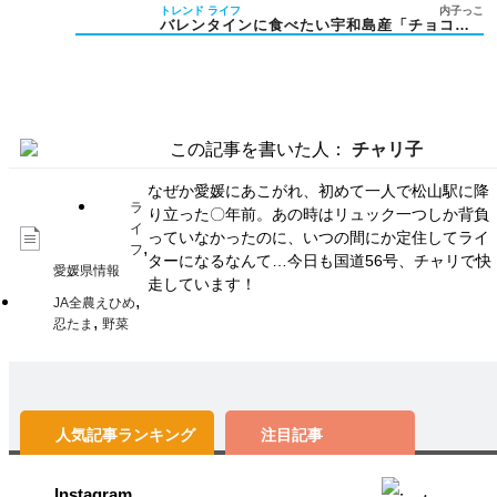
トレンド
ライフ
内子っこ
バレンタインに食べたい宇和島産「チョコぶ
り」がくら寿司に登場
この記事を書いた人：
チャリ子
なぜか愛媛にあこがれ、初めて一人で松山駅に降
ラ
り立った〇年前。あの時はリュック一つしか背負
イ
っていなかったのに、いつの間にか定住してライ
,
フ
ターになるなんて…今日も国道56号、チャリで快
愛媛県情報
走しています！
,
JA全農えひめ
,
忍たま
野菜
人気記事
ランキング
注目記事
Instagram