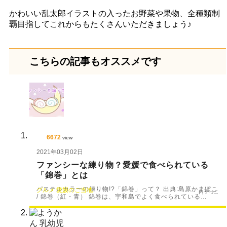
かわいい乱太郎イラストの入ったお野菜や果物、全種類制
覇目指してこれからもたくさんいただきましょう♪
こちらの記事もオススメです
6672
view
2021年03月02日
ファンシーな練り物？愛媛で食べられている
「錦巻」とは
パステルカラーの練り物!?「錦巻」って？ 出典:島原かまぼこ
グルメ
愛媛のご当地
内子っこ
/ 錦巻（紅・青） 錦巻は、宇和島でよく食べられている…