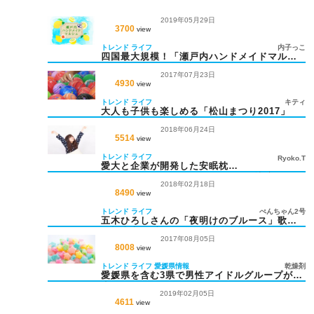
2019年05月29日
3700
view
トレンド
ライフ
内子っこ
四国最大規模！「瀬戸内ハンドメイドマルシ
ェ」が6月開催
2017年07月23日
4930
view
トレンド
ライフ
キティ
大人も子供も楽しめる「松山まつり2017」
2018年06月24日
5514
view
トレンド
ライフ
Ryoko.T
愛大と企業が開発した安眠枕
「SLEEPMEDICAL PILLOW」で快適な眠り
2018年02月18日
を
8490
view
トレンド
ライフ
ぺんちゃん2号
五木ひろしさんの「夜明けのブルース」歌碑
が松山市二番町に登場
2017年08月05日
8008
view
トレンド
ライフ
愛媛県情報
乾燥剤
愛媛県を含む3県で男性アイドルグループが誕
生!?
2019年02月05日
4611
view