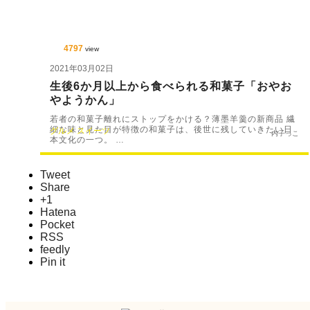
4797
view
2021年03月02日
生後6か月以上から食べられる和菓子「おやお
やようかん」
若者の和菓子離れにストップをかける？薄墨羊羹の新商品 繊
細な味と見た目が特徴の和菓子は、後世に残していきたい日
グルメ
スイーツ
内子っこ
本文化の一つ。 …
Tweet
Share
+1
Hatena
Pocket
RSS
feedly
Pin it