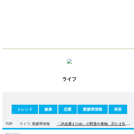
ライフ
トレンド
健康
恋愛
愛媛県情報
美容
TOP
ライフ
,
愛媛県情報
「JA全農えひめ」の野菜や果物。忍たま乱太郎
が書かれているのはなぜ？