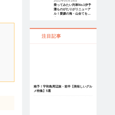
2022年05月18日
乗ってみたい列車No.1伊予
灘ものがたりがリニューア
ル！愛媛の海・山全てを一
人じめ
注目記事
南予！宇和島周辺旅・前半【美味しいグル
メ特集】5選