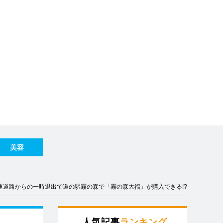
美容
速道路からの一時退出で道の駅霧の森で「霧の森大福」が購入できる!?
人気記事
ランキング