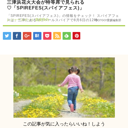
三津浜花火大会が特等席で見られる
♡「SPIREFES(スパイアフェス)」
「SPIREFES(スパイアフェス)」の情報をチェック！ スパイアフェ
レジャースポット
愛媛県内
スは、三津にあるマリベールスパイアで8月6日の12時…
DO?GO!愛媛編集部
この記事が気に入ったらいいね！しよう