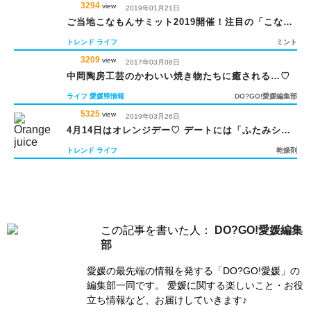
3294
view
2019年01月21日
ご当地こなもんサミット2019開催！注目の「こなも
ん」は？
トレンド
ライフ
ミント
3209
view
2017年03月08日
中岡陶房工芸のかわいい焼き物たちに癒される…♡
ライフ
愛媛県情報
DO?GO!愛媛編集部
5325
view
2019年03月26日
4月14日はオレンジデー♡ デートには「ふたみシー
サイド公園」がおすすめ
トレンド
ライフ
乾燥剤
この記事を書いた人：
DO?GO!愛媛編集
部
愛媛の最先端の情報を発する「DO?GO!愛媛」の
編集部一同です。 愛媛に関する楽しいこと・お役
立ち情報など、お届けしていきます♪