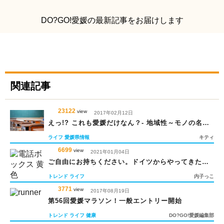
DO?GO!愛媛の最新記事をお届けします
関連記事
23122
view
2017年02月12日
えっ!? これも愛媛だけなん？- 地域性～モノの名前
編～Part2学校バージョン
ライフ
愛媛県情報
キティ
6699
view
2021年01月04日
ご自由にお持ちください。ドイツからやってきた電
話ボックスが書庫に
トレンド
ライフ
内子っこ
3771
view
2017年08月19日
第56回愛媛マラソン！一般エントリー開始
トレンド
ライフ
健康
DO?GO!愛媛編集部