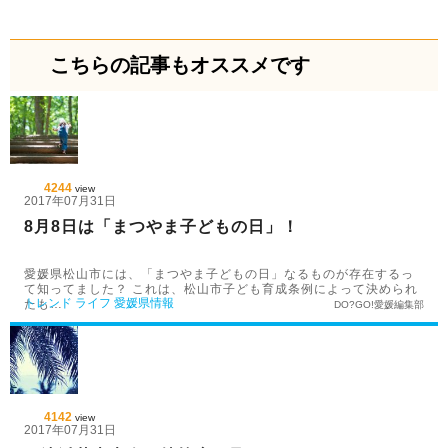
こちらの記事もオススメです
4244
view
2017年07月31日
8月8日は「まつやま子どもの日」！
愛媛県松山市には、「まつやま子どもの日」なるものが存在するっ
て知ってました？ これは、松山市子ども育成条例によって決められ
トレンド
ライフ
愛媛県情報
たも…
DO?GO!愛媛編集部
4142
view
2017年07月31日