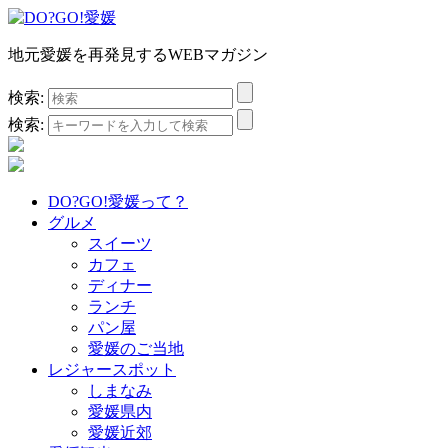
地元愛媛を再発見するWEBマガジン
検索:
検索:
DO?GO!愛媛って？
グルメ
スイーツ
カフェ
ディナー
ランチ
パン屋
愛媛のご当地
レジャースポット
しまなみ
愛媛県内
愛媛近郊