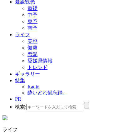
愛媛観光
道後
中予
東予
南予
ライフ
美容
健康
恋愛
愛媛県情報
トレンド
ギャラリー
特集
Radio
酔いどれ備忘録。
PR
検索:
ライフ