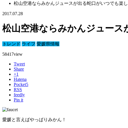
松山空港ならみかんジュースが出る蛇口がいつでも楽し
2017.07.28
松山空港ならみかんジュース
トレンド
ライフ
愛媛県情報
58417
view
Tweet
Share
+1
Hatena
Pocket
5
RSS
feedly
Pin it
愛媛と言えばやっぱりみかん！