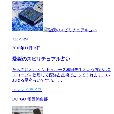
7337
view
2016年11月04日
愛媛のスピリチュアル占い
そらのおと。 ケントゥルース和田先生という方がホロ
スコープを使用して西洋占星術で占ってくれます。い
わゆる星座占いですね。 …
トレンド
ライフ
DO?GO!愛媛編集部