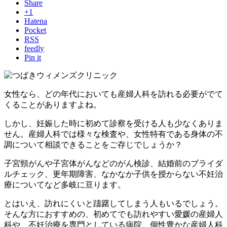
Share
+1
Hatena
Pocket
RSS
feedly
Pin it
女性なら、どの年代においても産婦人科を訪れる必要がでて
くることがありますよね。
しかし、妊娠した時に初めて診察を受ける人も少なくありま
せん。産婦人科では様々な検査や、女性特有である身体の不
調について相談できることをご存じでしょうか？
子宮頸がんや子宮体がんなどのがん検診、結婚前のブライダ
ルチェック、更年期障害、なかなか子供を授からない不妊治
療についてなど多岐に亘ります。
とはいえ、訪れにくいと躊躇してしまう人もいるでしょう。
そんな方におすすめの、初めてでも訪れやすい愛媛の産婦人
科や、不妊治療を専門としている病院、個性豊かな産婦人科