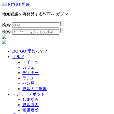
地元愛媛を再発見するWEBマガジン
検索:
検索:
DO?GO!愛媛って？
グルメ
スイーツ
カフェ
ディナー
ランチ
パン屋
愛媛のご当地
レジャースポット
しまなみ
愛媛県内
愛媛近郊