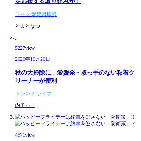
を応援する取り組みが！
ライフ
愛媛県情報
とまとなつ
5227
view
2020年10月20日
秋の大掃除に。愛媛発・取っ手のない粘着ク
リーナーが便利
トレンド
ライフ
内子っこ
4571
view