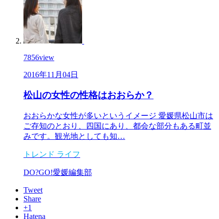
7856
view
2016年11月04日
松山の女性の性格はおおらか？
おおらかな女性が多いというイメージ 愛媛県松山市は
ご存知のとおり、四国にあり、都会な部分もある町並
みです。観光地としても知…
トレンド
ライフ
DO?GO!愛媛編集部
Tweet
Share
+1
Hatena