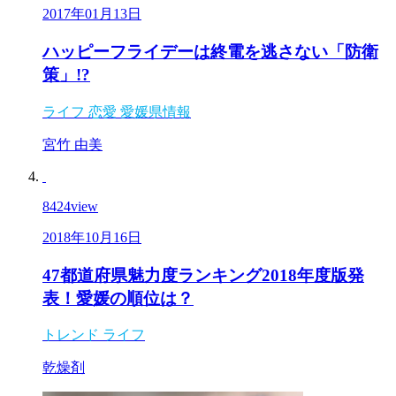
2017年01月13日
ハッピーフライデーは終電を逃さない「防衛
策」!?
ライフ
恋愛
愛媛県情報
宮竹 由美
8424
view
2018年10月16日
47都道府県魅力度ランキング2018年度版発
表！愛媛の順位は？
トレンド
ライフ
乾燥剤