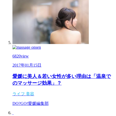
6820
view
2017年01月15日
愛媛に美人＆若い女性が多い理由は「温泉で
のマッサージ効果」？
ライフ
美容
DO?GO!愛媛編集部