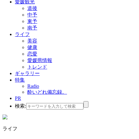
愛媛観光
道後
中予
東予
南予
ライフ
美容
健康
恋愛
愛媛県情報
トレンド
ギャラリー
特集
Radio
酔いどれ備忘録。
PR
検索:
ライフ