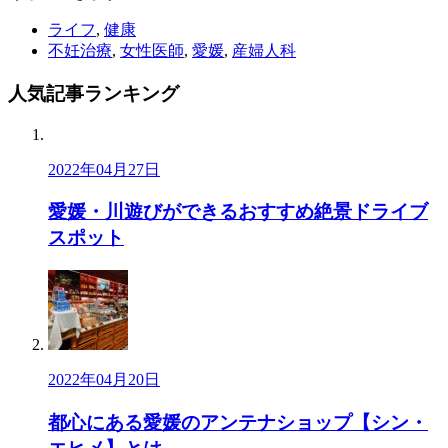
ライフ
,
健康
不妊治療
,
女性医師
,
愛媛
,
産婦人科
人気記事
ランキング
2022年04月27日
愛媛・川遊びができるおすすめ絶景ドライブ
スポット
2022年04月20日
都心にある愛媛のアンテナショップ【シン・