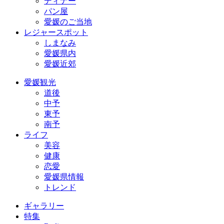
ディナー
パン屋
愛媛のご当地
レジャースポット
しまなみ
愛媛県内
愛媛近郊
愛媛観光
道後
中予
東予
南予
ライフ
美容
健康
恋愛
愛媛県情報
トレンド
ギャラリー
特集