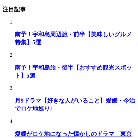
注目記事
南予！宇和島周辺旅・前半【美味しいグルメ
特集】5選
南予！宇和島旅・後半【おすすめ観光スポッ
ト】5選
月9ドラマ【好きな人がいること】愛媛・今治
でロケ地巡り♩
愛媛がロケ地になった懐かしのドラマ「東京