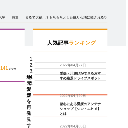
TOP
特集
まるで大福…？もちもちとした触り心地に癒される♡
人気記事
ランキング
2022年04月27日
5141
view
愛媛・川遊びができるおす
地
すめ絶景ドライブスポット
元
愛
媛
2022年04月20日
を
都心にある愛媛のアンテナ
再
ショップ【シン・エヒメ】
発
とは
見
す
2022年04月05日