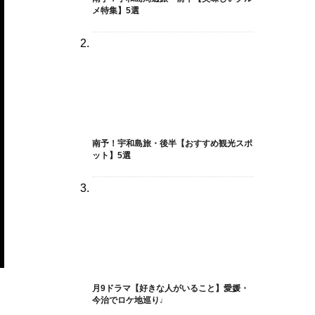
メ特集】5選
南予！宇和島旅・後半【おすすめ観光スポ
ット】5選
月9ドラマ【好きな人がいること】愛媛・
今治でロケ地巡り♩