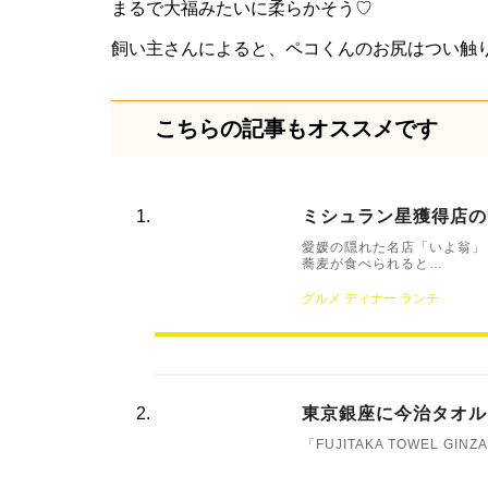
まるで大福みたいに柔らかそう♡
飼い主さんによると、ペコくんのお尻はつい触
こちらの記事もオススメです
ミシュラン星獲得店の
愛媛の隠れた名店「いよ翁」
蕎麦が食べられると…
グルメ
ディナー
ランチ
東京銀座に今治タオルショ
「FUJITAKA TOWEL GI