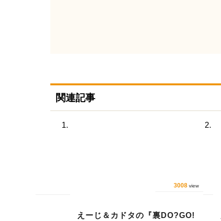
関連記事
3008
view
えーじ＆カドタの『裏DO?GO!