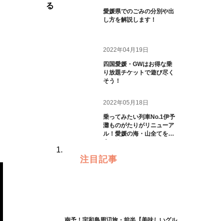
る
愛媛県でのごみの分別や出
し方を解説します！
2022年04月19日
四国愛媛・GWはお得な乗
り放題チケットで遊び尽く
そう！
2022年05月18日
乗ってみたい列車No.1伊予
灘ものがたりがリニューア
ル！愛媛の海・山全てを一
人じめ
注目記事
南予！宇和島周辺旅・前半【美味しいグル