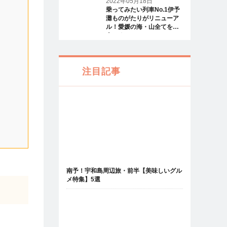
2022年05月18日
乗ってみたい列車No.1伊予
灘ものがたりがリニューア
ル！愛媛の海・山全てを一
人じめ
注目記事
南予！宇和島周辺旅・前半【美味しいグル
メ特集】5選