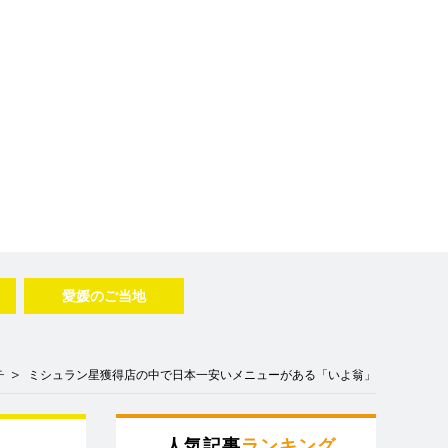
愛媛のご当地
チ
ミシュラン星獲得店の中で日本一安いメニューがある「いよ翁」
人気記事
ランキング