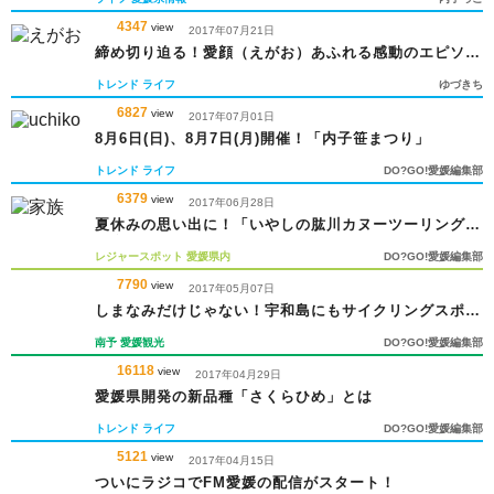
4347
view
2017年07月21日
締め切り迫る！愛顔（えがお）あふれる感動のエピソー
ド2017
トレンド
ライフ
ゆづきち
6827
view
2017年07月01日
8月6日(日)、8月7日(月)開催！「内子笹まつり」
トレンド
ライフ
DO?GO!愛媛編集部
6379
view
2017年06月28日
夏休みの思い出に！「いやしの肱川カヌーツーリング」
を楽しもう
レジャースポット
愛媛県内
DO?GO!愛媛編集部
7790
view
2017年05月07日
しまなみだけじゃない！宇和島にもサイクリングスポッ
トが！
南予
愛媛観光
DO?GO!愛媛編集部
16118
view
2017年04月29日
愛媛県開発の新品種「さくらひめ」とは
トレンド
ライフ
DO?GO!愛媛編集部
5121
view
2017年04月15日
ついにラジコでFM愛媛の配信がスタート！