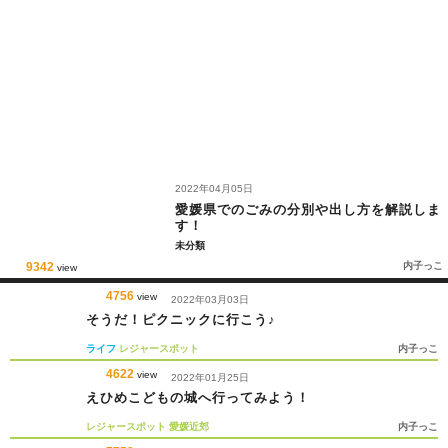
2022年04月05日
愛媛県でのごみの分別や出し方を解説しま
す！
未分類
9342
内子っこ
view
4756
view
2022年03月03日
そうだ！ピクニックに行こう♪
ライフ
レジャースポット
内子っこ
4622
view
2022年01月25日
えひめこどもの城へ行ってみよう！
レジャースポット
愛媛近郊
内子っこ