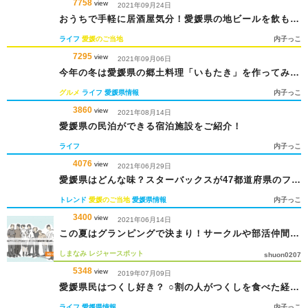
7758
view
2021年09月24日
おうちで手軽に居酒屋気分！愛媛県の地ビールを飲もう
♪
ライフ
愛媛のご当地
内子っこ
7295
view
2021年09月06日
今年の冬は愛媛県の郷土料理「いもたき」を作ってみよ
う！
グルメ
ライフ
愛媛県情報
内子っこ
3860
view
2021年08月14日
愛媛県の民泊ができる宿泊施設をご紹介！
ライフ
内子っこ
4076
view
2021年06月29日
愛媛県はどんな味？スターバックスが47都道府県のフラ
ペチーノを発売！
トレンド
愛媛のご当地
愛媛県情報
内子っこ
3400
view
2021年06月14日
この夏はグランピングで決まり！サークルや部活仲間で
夏を楽しもう！
しまなみ
レジャースポット
shuon0207
5348
view
2019年07月09日
愛媛県民はつくし好き？ ○割の人がつくしを食べた経験
あり！
ライフ
愛媛県情報
内子っこ