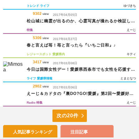
トレンド
ライフ
ゆづきち
9302
view
2017年04月05日
松山城に幽霊が出るのか、心霊写真が撮れるか検証して
みた
特集
えーじ
5306
view
2017年03月27日
春と言えば苺！苺と言ったら『いちご日和』♪
レジャースポット
愛媛県内
キティ
3417
view
2017年03月08日
今日は国際女性デー！愛媛県西条市でも女性を応援する
取り組みが！
ライフ
愛媛県情報
とまとなつ
2902
view
2017年03月06日
えーじ＆カドタの『裏DO?GO!愛媛』第2回〜愛媛好
き？〜
Radio
特集
えーじ
次の20件
人気記事
ランキング
注目記事