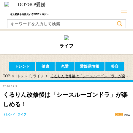
地元愛媛を再発見するWEBマガジン
ライフ
トレンド
健康
恋愛
愛媛県情報
美容
TOP
トレンド
,
ライフ
くるりん改修後は「シースルーゴンドラ」が楽し
める！
2016.12.9
くるりん改修後は「シースルーゴンドラ」が楽
しめる！
9899
トレンド
ライフ
view