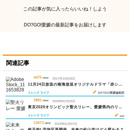
この記事が気に入ったらいいね！しよう
DO?GO!愛媛の最新記事をお届けします
関連記事
4475
view
2017年10月26日
11月24日放送の南海放送オリジナルドラマ「赤シャ
ツの逆襲」
トレンド
ライフ
DO?GO!愛媛編集部
3881
view
2020年02月25日
東京2020オリンピック聖火リレー、愛媛県内のリレ
ーコースは？
トレンド
ライフ
mh
13073
view
2019年01月07日
銀天街L字地区再開発、未来の松山市はどう変わる？