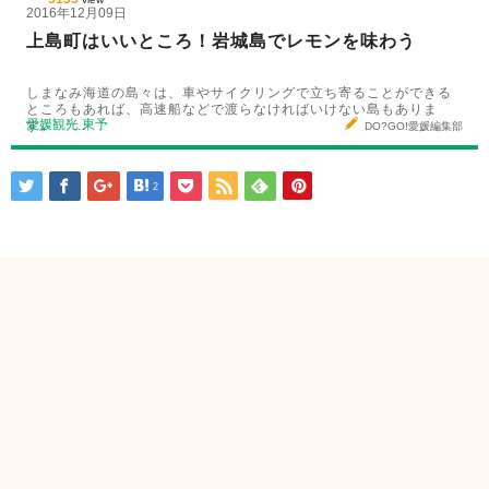
2016年12月09日
上島町はいいところ！岩城島でレモンを味わう
しまなみ海道の島々は、車やサイクリングで立ち寄ることができる
ところもあれば、高速船などで渡らなければいけない島もありま
愛媛観光
東予
す。 『…
DO?GO!愛媛編集部
2