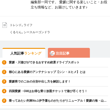
編集部一同です。 愛媛に関する楽しいこと・お役
立ち情報など、お届けしていきます♪
,
トレンド
ライフ
,
くるりん
シースルーゴンドラ
人気記事
ランキング
注目記事
愛媛・川遊びができるおすすめ絶景ドライブスポット
都心にある愛媛のアンテナショップ【シン・エヒメ】とは
愛媛県でのごみの分別や出し方を解説します！
四国愛媛・GWはお得な乗り放題チケットで遊び尽くそう！
乗ってみたい列車No.1伊予灘ものがたりがリニューアル！愛媛の海・山全
てを一人じめ