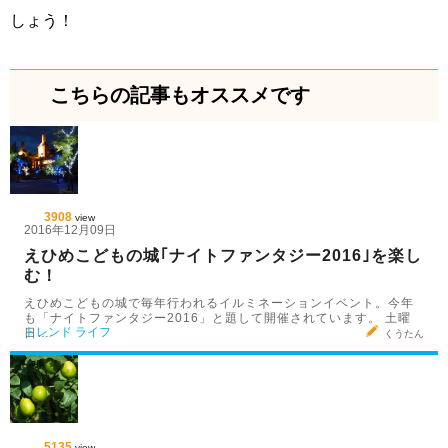
しょう！
こちらの記事もオススメです
3908
view
2016年12月09日
えひめこどもの城｢ナイトファンタジー2016｣を楽し
む！
えひめこどもの城で毎年行われるイルミネーションイベント。今年
も「ナイトファンタジー2016」と題して開催されています。 土曜
トレンド
ライフ
日…
くうたん
5135
view