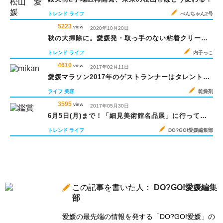
トレンド
ライフ
ぺんちゃん2号
5223
view
2020年10月20日
秋の大掃除に。愛媛発・取っ手のない粘着クリーナ
ーが便利
トレンド
ライフ
内子っこ
4610
view
2017年02月11日
愛媛マラソン2017年のゲストランナーはタレント・
みかん
ライフ
美容
乾燥剤
3595
view
2017年05月30日
6月5日(月)まで！「細見美術館名品展」に行ってみ
た
トレンド
ライフ
DO?GO!愛媛編集部
この記事を書いた人：
DO?GO!愛媛編集
部
愛媛の最先端の情報を発する「DO?GO!愛媛」の