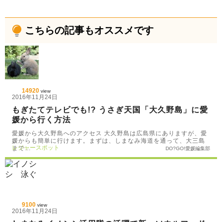
こちらの記事もオススメです
14920
view
2016年11月24日
もぎたてテレビでも!? うさぎ天国「大久野島」に愛
媛から行く方法
愛媛から大久野島へのアクセス 大久野島は広島県にありますが、愛
媛からも簡単に行けます。まずは、しまなみ海道を通って、大三島
レジャースポット
まで…
DO?GO!愛媛編集部
9100
view
2016年11月24日