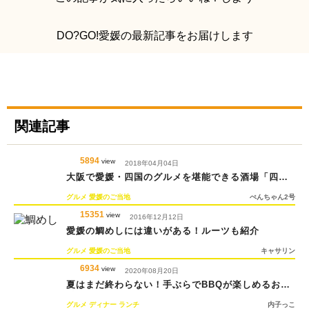
DO?GO!愛媛の最新記事をお届けします
関連記事
5894
view
2018年04月04日
大阪で愛媛・四国のグルメを堪能できる酒場「四国
SAKABA」
グルメ
愛媛のご当地
ぺんちゃん2号
15351
view
2016年12月12日
愛媛の鯛めしには違いがある！ルーツも紹介
グルメ
愛媛のご当地
キャサリン
6934
view
2020年08月20日
夏はまだ終わらない！手ぶらでBBQが楽しめるお店
4選
グルメ
ディナー
ランチ
内子っこ