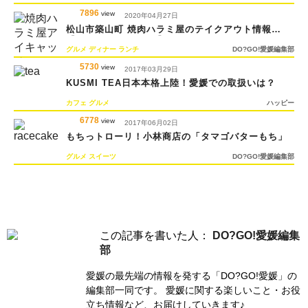
7896
view
2020年04月27日
松山市築山町 焼肉ハラミ屋のテイクアウト情報
【#DOGOTAKEOUT】
グルメ
ディナー
ランチ
DO?GO!愛媛編集部
5730
view
2017年03月29日
KUSMI TEA日本本格上陸！愛媛での取扱いは？
カフェ
グルメ
ハッピー
6778
view
2017年06月02日
もちっトローリ！小林商店の「タマゴバターもち」
グルメ
スイーツ
DO?GO!愛媛編集部
この記事を書いた人：
DO?GO!愛媛編集
部
愛媛の最先端の情報を発する「DO?GO!愛媛」の
編集部一同です。 愛媛に関する楽しいこと・お役
立ち情報など、お届けしていきます♪