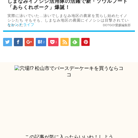
しまなみイノシシ活用隊の活躍で新・ソウルフード
「あらくれポーク」爆誕！
実際に泳いでいた…泳いでしまなみ地区の農家を荒らし始めたイノ
シシたち そもそも、しまなみ地区の農園にイノシシは目撃されてい
トレンド
ライフ
なかった…
DO?GO!愛媛編集部
2
1
この記事が気に入ったらいいね！しよう