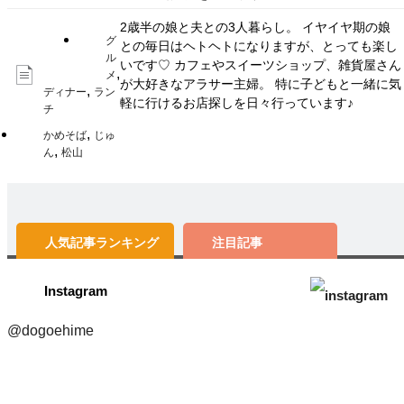
2歳半の娘と夫との3人暮らし。 イヤイヤ期の娘
グ
との毎日はヘトヘトになりますが、とっても楽し
ル
いです♡ カフェやスイーツショップ、雑貨屋さん
,
メ
が大好きなアラサー主婦。 特に子どもと一緒に気
,
ディナー
ラン
軽に行けるお店探しを日々行っています♪
チ
,
かめそば
じゅ
,
ん
松山
人気記事
ランキング
注目記事
Instagram
@dogoehime