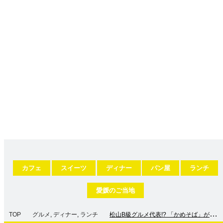
カフェ
スイーツ
ディナー
パン屋
ランチ
愛媛のご当地
TOP
グルメ
,
ディナー
,
ランチ
松山B級グルメ代表!? 「かめそば」が絶妙