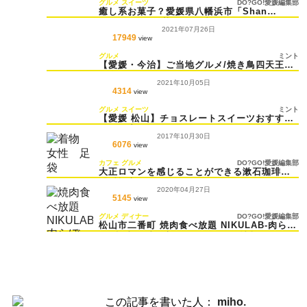
グルメ
スイーツ
DO?GO!愛媛編集部
癒し系お菓子？愛媛県八幡浜市「Shan
Shan」の焼き菓子が可愛い♡
2021年07月26日
17949
view
グルメ
ミント
【愛媛・今治】ご当地グルメ/焼き鳥四天王を
紹介！
2021年10月05日
4314
view
グルメ
スイーツ
ミント
【愛媛 松山】チョスレートスイーツおすすめ
5選！プレゼントにもぴったり
2017年10月30日
6076
view
カフェ
グルメ
DO?GO!愛媛編集部
大正ロマンを感じることができる漱石珈琲店
「愛松亭」
2020年04月27日
5145
view
グルメ
ディナー
DO?GO!愛媛編集部
松山市二番町 焼肉食べ放題 NIKULAB-肉ら
ぼ- 松山二番町店のテイクアウト情報
【#DOGOTAKEOUT】
この記事を書いた人：
miho.