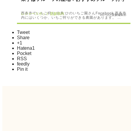
西条市でいちご狩り 出典:ひのいちご園さんFacebook 西条市
レジャースポット
愛媛県内
DO?GO!愛媛編集部
内にはいくつか、いちご狩りができる農園があります。 …
Tweet
Share
+1
Hatena
1
Pocket
RSS
feedly
Pin it