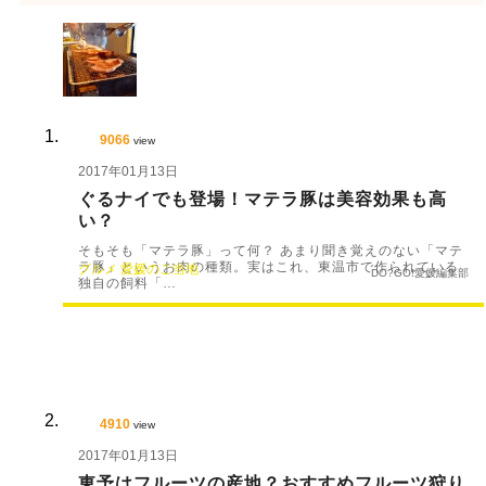
9066
view
2017年01月13日
ぐるナイでも登場！マテラ豚は美容効果も高
い？
そもそも「マテラ豚」って何？ あまり聞き覚えのない「マテ
ラ豚」というお肉の種類。実はこれ、東温市で作られている
グルメ
愛媛のご当地
DO?GO!愛媛編集部
独自の飼料「…
4910
view
2017年01月13日
東予はフルーツの産地？おすすめフルーツ狩り