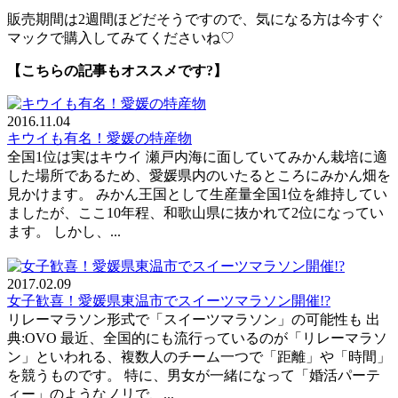
販売期間は2週間ほどだそうですので、気になる方は今すぐ
マックで購入してみてくださいね♡
【こちらの記事もオススメです?】
2016.11.04
キウイも有名！愛媛の特産物
全国1位は実はキウイ 瀬戸内海に面していてみかん栽培に適
した場所であるため、愛媛県内のいたるところにみかん畑を
見かけます。 みかん王国として生産量全国1位を維持してい
ましたが、ここ10年程、和歌山県に抜かれて2位になってい
ます。 しかし、...
2017.02.09
女子歓喜！愛媛県東温市でスイーツマラソン開催!?
リレーマラソン形式で「スイーツマラソン」の可能性も 出
典:OVO 最近、全国的にも流行っているのが「リレーマラソ
ン」といわれる、複数人のチーム一つで「距離」や「時間」
を競うものです。 特に、男女が一緒になって「婚活パーテ
ィー」のようなノリで、...