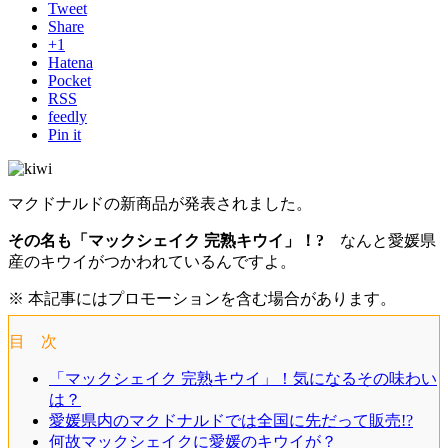
Tweet
Share
+1
Hatena
Pocket
RSS
feedly
Pin it
マクドナルドの新商品が発表されました。
その名も「マックシェイク 完熟キウイ」！?
なんと愛媛県
産のキウイがつかわれているんですよ。
※ 本記事にはプロモーションを含む場合があります。
目 次
「マックシェイク 完熟キウイ」！気になるその味わい
は？
愛媛県内のマクドナルドでは全国に先だって販売!?
何故マックシェイクに愛媛のキウイが？