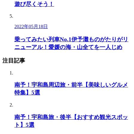
遊び尽くそう！
2022年05月18日
乗ってみたい列車No.1伊予灘ものがたりがリ
ニューアル！愛媛の海・山全てを一人じめ
注目記事
南予！宇和島周辺旅・前半【美味しいグルメ
特集】5選
南予！宇和島旅・後半【おすすめ観光スポッ
ト】5選