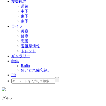
愛媛観光
道後
中予
東予
南予
ライフ
美容
健康
恋愛
愛媛県情報
トレンド
ギャラリー
特集
Radio
酔いどれ備忘録。
PR
検
索:
グルメ