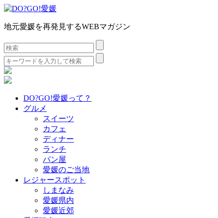
地元愛媛を再発見するWEBマガジン
検
索:
検
索:
DO?GO!愛媛って？
グルメ
スイーツ
カフェ
ディナー
ランチ
パン屋
愛媛のご当地
レジャースポット
しまなみ
愛媛県内
愛媛近郊