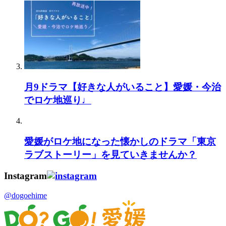
月9ドラマ【好きな人がいること】愛媛・今治
でロケ地巡り♩
愛媛がロケ地になった懐かしのドラマ「東京
ラブストーリー」を見ていきませんか？
Instagram
@dogoehime