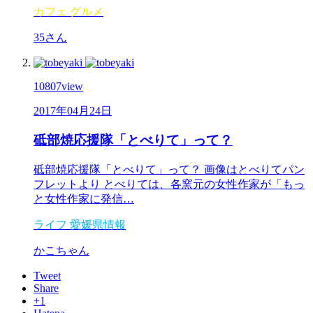
カフェ
グルメ
35さん
10807
view
2017年04月24日
砥部焼応援隊「とべりて」って？
砥部焼応援隊「とべりて」って？ 画像はとべりてパン
フレットより とべりては、各窯元の女性作家が「もっ
と女性作家に発信…
ライフ
愛媛県情報
かこちゃん
Tweet
Share
+1