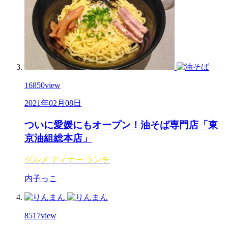
16850
view
2021年02月08日
ついに愛媛にもオープン！油そば専門店「東
京油組総本店」
グルメ
ディナー
ランチ
内子っこ
8517
view