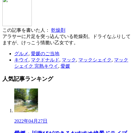
この記事を書いた人：
乾燥剤
アラサーに片足を突っ込んでいる乾燥剤。ドライなふりして
ますが、けっこう情脆い乙女です。
グルメ
,
愛媛のご当地
キウイ
,
マクドナルド
,
マック
,
マックシェイク
,
マック
シェイク 完熟キウイ
,
愛媛
人気記事
ランキング
2022年04月27日