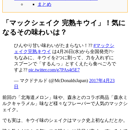
まとめ
「マックシェイク 完熟キウイ」！気に
なるその味わいは？
ひんやり甘い味わいがたまらない！??
#マックシ
ェイク完熟キウイ
は4月26日(水)から全国発売?✨
ちなみに、キウイを2つに割って、力を入れずに
スプーンで「するんっ」とすくえたら食べごろで
すよ??
pic.twitter.com/g7PAs4t5E7
— マクドナルド (@McDonaldsJapan)
2017年4月23
日
前回の「北海道メロン」味や、森永とのコラボ商品「森永ミ
ルクキャラメル」味など様々なフレーバーで人気のマックシ
ェイク。
でも実は、キウイ味のシェイクはマック史上初なんだとか。