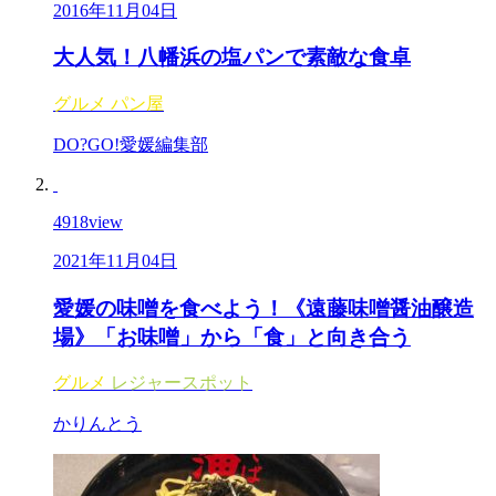
2016年11月04日
大人気！八幡浜の塩パンで素敵な食卓
グルメ
パン屋
DO?GO!愛媛編集部
4918
view
2021年11月04日
愛媛の味噌を食べよう！《遠藤味噌醤油醸造
場》「お味噌」から「食」と向き合う
グルメ
レジャースポット
かりんとう