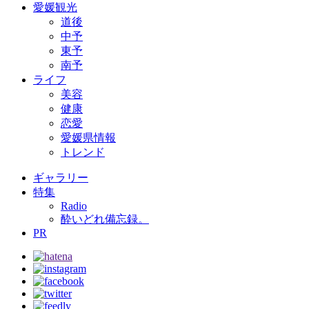
愛媛観光
道後
中予
東予
南予
ライフ
美容
健康
恋愛
愛媛県情報
トレンド
ギャラリー
特集
Radio
酔いどれ備忘録。
PR