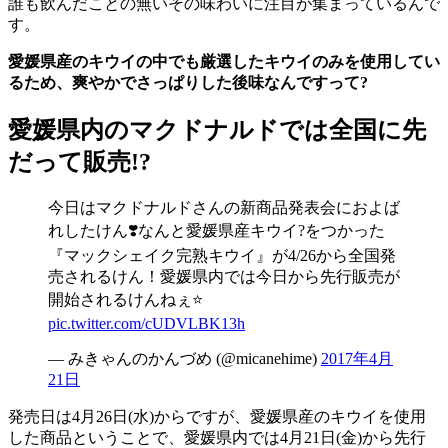
誰も飲んだことの無いその味わいに注目が集まっているんで
す。
愛媛県産のキウイの中でも厳選したキウイのみを使用してい
るため、爽やかでさっぱりした後味なんですって?
愛媛県内のマクドナルドでは全国に先
だって販売!?
今日はマクドナルドさんの新商品発表会におよば
れしたけん❣️なんと愛媛県産キウイ?をつかった
『マックシェイク完熟キウイ』が4/26から全国発
売されるけん！愛媛県内では今日から先行販売が
開始されるけんねぇ⭐️
pic.twitter.com/cUDVLBK13h
— みきゃんのかんづめ (@micanehime)
2017年4月
21日
発売日は4月26日(水)からですが、愛媛県産のキウイを使用
した商品ということで、愛媛県内では4月21日(金)から先行