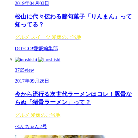
2019年04月03日
松山に代々伝わる節句菓子「りんまん」って
知ってる？
グルメ
スイーツ
愛媛のご当地
DO?GO!愛媛編集部
3765
view
2017年09月26日
今から流行る次世代ラーメンはコレ！豚骨な
らぬ「猪骨ラーメン」って？
グルメ
愛媛のご当地
ぺんちゃん2号